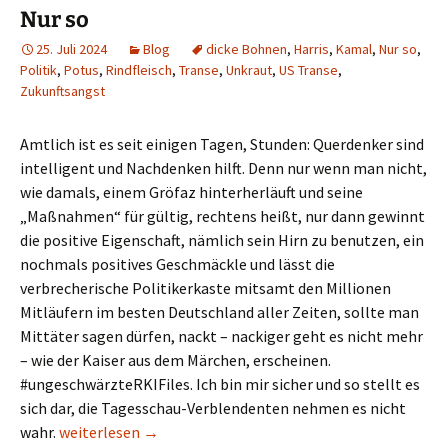
Nur so
25. Juli 2024
Blog
dicke Bohnen
,
Harris
,
Kamal
,
Nur so
,
Politik
,
Potus
,
Rindfleisch
,
Transe
,
Unkraut
,
US Transe
,
Zukunftsangst
Amtlich ist es seit einigen Tagen, Stunden: Querdenker sind
intelligent und Nachdenken hilft. Denn nur wenn man nicht,
wie damals, einem Gröfaz hinterherläuft und seine
„Maßnahmen“ für gültig, rechtens heißt, nur dann gewinnt
die positive Eigenschaft, nämlich sein Hirn zu benutzen, ein
nochmals positives Geschmäckle und lässt die
verbrecherische Politikerkaste mitsamt den Millionen
Mitläufern im besten Deutschland aller Zeiten, sollte man
Mittäter sagen dürfen, nackt – nackiger geht es nicht mehr
– wie der Kaiser aus dem Märchen, erscheinen.
#ungeschwärzteRKIFiles. Ich bin mir sicher und so stellt es
sich dar, die Tagesschau-Verblendenten nehmen es nicht
Nur so
wahr.
weiterlesen
→