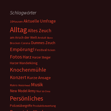
Schlagwörter
Aktuelle Umfrage
10Hausen
Alltag
Altes Zeuch
am Arsch der Welt
Anstalt
Bonn
Dummes Zeuch
Corona
Brocken
Empörung!
Festival
ficken
Fotos
Harz
Harzer Steiger
Harzer Wanderkönig
Knochenmühle
Konzert
Kurze Ansage
Musik
Makro
Motörhead
New Model Army
Nur so
Oma
Persönliches
Polizeiübergriffe
Produktbewertung