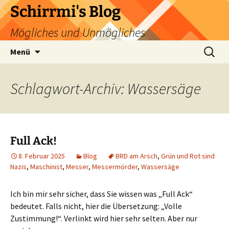
Zum
Schirrmi's Blog
Inhalt
Mögliches und Unmögliches
springen
Suchen
Menü
nach:
Schlagwort-Archiv: Wassersäge
Full Ack!
8. Februar 2025
Blog
BRD am Arsch
,
Grün und Rot sind
Nazis
,
Maschinist
,
Messer
,
Messermörder
,
Wassersäge
Ich bin mir sehr sicher, dass Sie wissen was „Full Ack“
bedeutet. Falls nicht, hier die Übersetzung: „Volle
Zustimmung!“. Verlinkt wird hier sehr selten. Aber nur