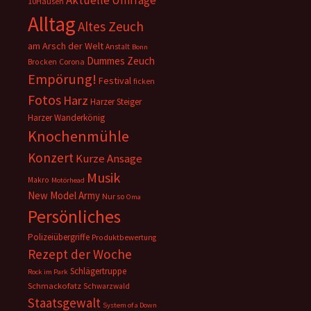
Aktuelle Umfrage
10Hausen
Alltag
Altes Zeuch
am Arsch der Welt
Anstalt
Bonn
Dummes Zeuch
Corona
Brocken
Empörung!
Festival
ficken
Fotos
Harz
Harzer Steiger
Harzer Wanderkönig
Knochenmühle
Konzert
Kurze Ansage
Musik
Makro
Motörhead
New Model Army
Nur so
Oma
Persönliches
Polizeiübergriffe
Produktbewertung
Rezept der Woche
Schlägertruppe
Rock im Park
Schmackofatz
Schwarzwald
Staatsgewalt
System of a Down