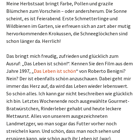
Meine Herbstsaat bringt Farbe, Pollen und grazile
Blümchen zum Vorschein – oder andersherum. Die Sonne
scheint, es ist Feierabend. Erste Schmetterlinge und
Wildbienen im Garten, sie erfreuen sich an zart aber mutig
hervorkommenden Krokussen, die Schneeglöckchen sind
schon länger da. Herrlich!
Das bringt mich freudig, zufrieden und glücklich zum
Ausruf: „Das Leben ist schön!“. Kennen Sie den Film aus dem
Jahre 1997, „
Das Leben ist schön
“ von Roberto Benigni?
Nein? Der ist ebenfalls schön anzuschauen. Dabei geht mir
immer das Herz auf, da wird das Leben wieder lebenswert.
So schön alles. Ich kann gar nicht beschreiben wie glücklich
ich bin. Letztes Wochenende noch ausgewählte Gourmet-
Bratwürstchen, Rinderleber gehabt und heute leckere
Mettwurst. Alles von unserem ausgezeichneten
Landmetzger, wo man sogar das Futter vorher noch
streicheln kann. Und schön, dass man noch sehen und
erspüren kann, wie schön auch ihr Leben ist (war).