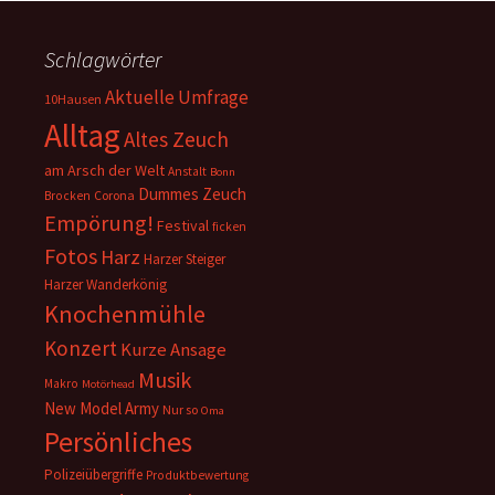
Schlagwörter
Aktuelle Umfrage
10Hausen
Alltag
Altes Zeuch
am Arsch der Welt
Anstalt
Bonn
Dummes Zeuch
Corona
Brocken
Empörung!
Festival
ficken
Fotos
Harz
Harzer Steiger
Harzer Wanderkönig
Knochenmühle
Konzert
Kurze Ansage
Musik
Makro
Motörhead
New Model Army
Nur so
Oma
Persönliches
Polizeiübergriffe
Produktbewertung