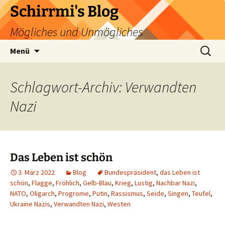
Zum
Schirrmi's Blog
Inhalt
Mögliches und Unmögliches
springen
Suchen
Menü
nach:
Schlagwort-Archiv: Verwandten
Nazi
Das Leben ist schön
3. März 2022
Blog
Bundespräsident
,
das Leben ist
schön
,
Flagge
,
Fröhlich
,
Gelb-Blau
,
Krieg
,
Lustig
,
Nachbar Nazi
,
NATO
,
Oligarch
,
Progrome
,
Putin
,
Rassismus
,
Seide
,
Singen
,
Teufel
,
Ukraine Nazis
,
Verwandten Nazi
,
Westen