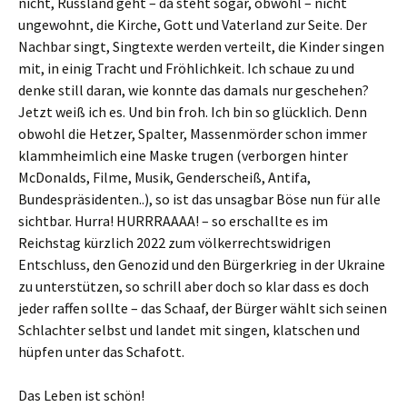
nicht, Russland geht – da steht sogar, obwohl – nicht
ungewohnt, die Kirche, Gott und Vaterland zur Seite. Der
Nachbar singt, Singtexte werden verteilt, die Kinder singen
mit, in einig Tracht und Fröhlichkeit. Ich schaue zu und
denke still daran, wie konnte das damals nur geschehen?
Jetzt weiß ich es. Und bin froh. Ich bin so glücklich. Denn
obwohl die Hetzer, Spalter, Massenmörder schon immer
klammheimlich eine Maske trugen (verborgen hinter
McDonalds, Filme, Musik, Genderscheiß, Antifa,
Bundespräsidenten..), so ist das unsagbar Böse nun für alle
sichtbar. Hurra! HURRRAAAA! – so erschallte es im
Reichstag kürzlich 2022 zum völkerrechtswidrigen
Entschluss, den Genozid und den Bürgerkrieg in der Ukraine
zu unterstützen, so schrill aber doch so klar dass es doch
jeder raffen sollte – das Schaaf, der Bürger wählt sich seinen
Schlachter selbst und landet mit singen, klatschen und
hüpfen unter das Schafott.
Das Leben ist schön!