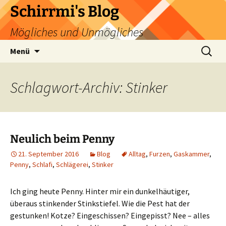
Zum
Schirrmi's Blog
Inhalt
Mögliches und Unmögliches
springen
Suchen
Menü
nach:
Schlagwort-Archiv: Stinker
Neulich beim Penny
21. September 2016
Blog
Alltag
,
Furzen
,
Gaskammer
,
Penny
,
Schlafi
,
Schlägerei
,
Stinker
Ich ging heute Penny. Hinter mir ein dunkelhäutiger,
überaus stinkender Stinkstiefel. Wie die Pest hat der
gestunken! Kotze? Eingeschissen? Eingepisst? Nee – alles