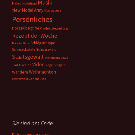
Musik
Makro
Motörhead
New Model Army
Nur so
Oma
Persönliches
Polizeiübergriffe
Produktbewertung
Rezept der Woche
Schlägertruppe
Rock im Park
Schmackofatz
Schwarzwald
Staatsgewalt
System of a Down
Video
Ukraine
Vögeln
Tod
Vögel
Weihnachten
Wandern
Westerwald
Zehnhausen
Sie sind am Ende
Datenschutzerklärung