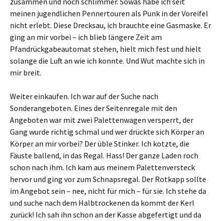
zusammen und noch schlimmer. Sowas habe ich seit
meinen jugendlichen Pennertouren als Punk in der Voreifel
nicht erlebt. Diese Drecksau, ich brauchte eine Gasmaske. Er
ging an mir vorbei – ich blieb längere Zeit am
Pfandrückgabeautomat stehen, hielt mich fest und hielt
solange die Luft an wie ich konnte. Und Wut machte sich in
mir breit.
Weiter einkaufen. Ich war auf der Suche nach
Sonderangeboten. Eines der Seitenregale mit den
Angeboten war mit zwei Palettenwagen versperrt, der
Gang wurde richtig schmal und wer drückte sich Körper an
Körper an mir vorbei? Der üble Stinker. Ich kotzte, die
Fäuste ballend, in das Regal. Hass! Der ganze Laden roch
schon nach ihm. Ich kam aus meinem Palettenversteck
hervor und ging vor zum Schnapsregal. Der Rotkapp sollte
im Angebot sein – nee, nicht für mich – für sie. Ich stehe da
und suche nach dem Halbtrockenen da kommt der Kerl
zurück! Ich sah ihn schon an der Kasse abgefertigt und da