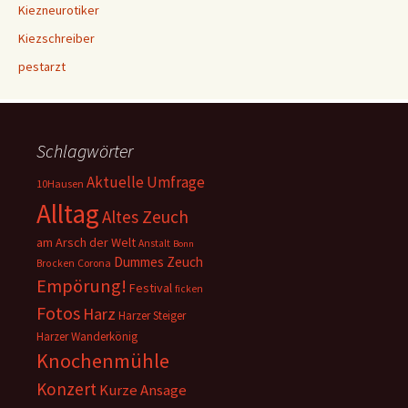
Kiezneurotiker
Kiezschreiber
pestarzt
Schlagwörter
Aktuelle Umfrage
10Hausen
Alltag
Altes Zeuch
am Arsch der Welt
Anstalt
Bonn
Dummes Zeuch
Corona
Brocken
Empörung!
Festival
ficken
Fotos
Harz
Harzer Steiger
Harzer Wanderkönig
Knochenmühle
Konzert
Kurze Ansage