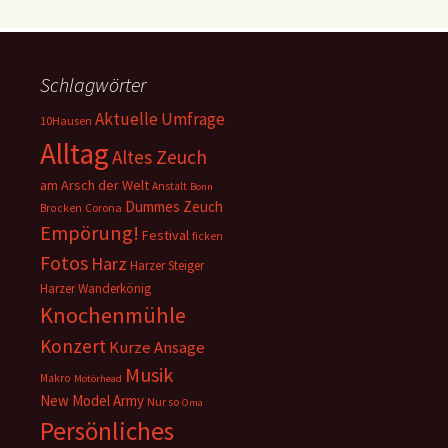
Schlagwörter
Aktuelle Umfrage
10Hausen
Alltag
Altes Zeuch
am Arsch der Welt
Anstalt
Bonn
Dummes Zeuch
Corona
Brocken
Empörung!
Festival
ficken
Fotos
Harz
Harzer Steiger
Harzer Wanderkönig
Knochenmühle
Konzert
Kurze Ansage
Musik
Makro
Motörhead
New Model Army
Nur so
Oma
Persönliches