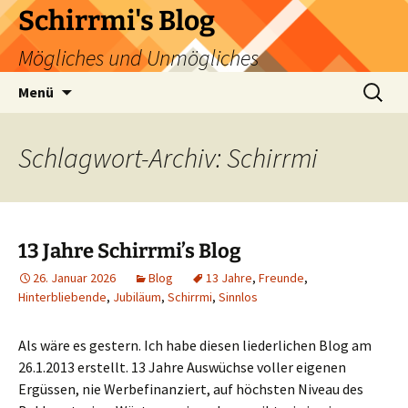
Zum
Schirrmi's Blog
Inhalt
Mögliches und Unmögliches
springen
Suchen
Menü
nach:
Schlagwort-Archiv: Schirrmi
13 Jahre Schirrmi’s Blog
26. Januar 2026
Blog
13 Jahre
,
Freunde
,
Hinterbliebende
,
Jubiläum
,
Schirrmi
,
Sinnlos
Als wäre es gestern. Ich habe diesen liederlichen Blog am
26.1.2013 erstellt. 13 Jahre Auswüchse voller eigenen
Ergüssen, nie Werbefinanziert, auf höchsten Niveau des