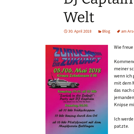
Welt
30. April 2018
Blog
am Ars
Wie freue
Kommende
meiner sc
wenn ich 
mit dem M
das nach
jemanden 
Knipse m
Ich werde
patzte.