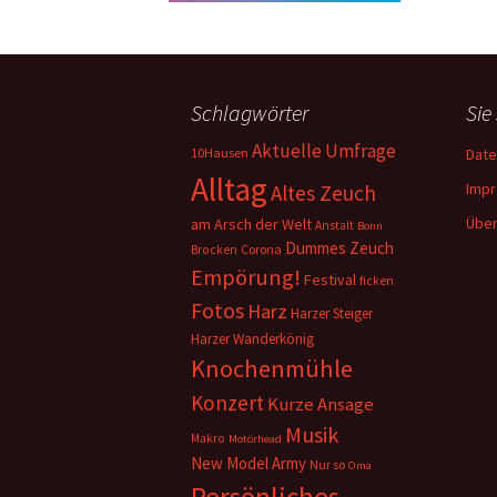
Schlagwörter
Sie
Aktuelle Umfrage
10Hausen
Date
Alltag
Imp
Altes Zeuch
Über
am Arsch der Welt
Anstalt
Bonn
Dummes Zeuch
Corona
Brocken
Empörung!
Festival
ficken
Fotos
Harz
Harzer Steiger
Harzer Wanderkönig
Knochenmühle
Konzert
Kurze Ansage
Musik
Makro
Motörhead
New Model Army
Nur so
Oma