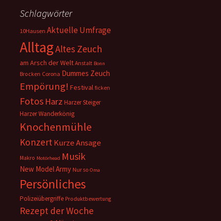
Schlagwörter
Aktuelle Umfrage
10Hausen
Alltag
Altes Zeuch
am Arsch der Welt
Anstalt
Bonn
Dummes Zeuch
Corona
Brocken
Empörung!
Festival
ficken
Fotos
Harz
Harzer Steiger
Harzer Wanderkönig
Knochenmühle
Konzert
Kurze Ansage
Musik
Makro
Motörhead
New Model Army
Nur so
Oma
Persönliches
Polizeiübergriffe
Produktbewertung
Rezept der Woche