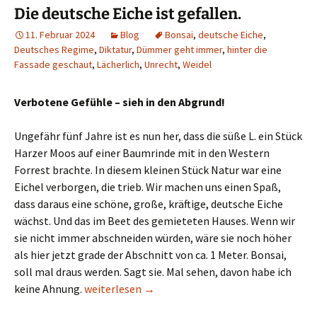
Die deutsche Eiche ist gefallen.
11. Februar 2024
Blog
Bonsai
,
deutsche Eiche
,
Deutsches Regime
,
Diktatur
,
Dümmer geht immer
,
hinter die
Fassade geschaut
,
Lächerlich
,
Unrecht
,
Weidel
Verbotene Gefühle – sieh in den Abgrund!
Ungefähr fünf Jahre ist es nun her, dass die süße L. ein Stück
Harzer Moos auf einer Baumrinde mit in den Western
Forrest brachte. In diesem kleinen Stück Natur war eine
Eichel verborgen, die trieb. Wir machen uns einen Spaß,
dass daraus eine schöne, große, kräftige, deutsche Eiche
wächst. Und das im Beet des gemieteten Hauses. Wenn wir
sie nicht immer abschneiden würden, wäre sie noch höher
als hier jetzt grade der Abschnitt von ca. 1 Meter. Bonsai,
soll mal draus werden. Sagt sie. Mal sehen, davon habe ich
Die deutsche Eiche ist gefallen.
keine Ahnung.
weiterlesen
→