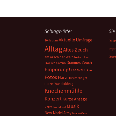
Schlagwörter
Sie
Aktuelle Umfrage
10Hausen
Date
Alltag
Imp
Altes Zeuch
Über
am Arsch der Welt
Anstalt
Bonn
Dummes Zeuch
Corona
Brocken
Empörung!
Festival
ficken
Fotos
Harz
Harzer Steiger
Harzer Wanderkönig
Knochenmühle
Konzert
Kurze Ansage
Musik
Makro
Motörhead
New Model Army
Nur so
Oma