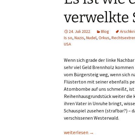
verwelkte
24. Juli 2022
Blog
Arschkr
Is so
,
Nazis
,
Nudel
,
Orkus
,
Rechtsextre
USA
Wenn sich grade der linke Nachba
sehr viel Geld Brennholz kommen 
vom Bürgersteig weg, wenn sich na
Flüsterton mit seiner ebenfalls p
Atombombe auf uns schmeißt, ist d
Reihenhausgrundstück weiter die k
ihren Vater in Unruhe bringt, wis
Schauspiel zusehen (strafbar?) – 
verschissenen Westerwald.
Es ist wie es ist – die verwelkte 
weiterlesen
→