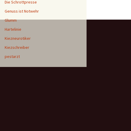
Die Schrottpresse
Genuss ist Notwehr
Glumm
Hartelinie
Kiezneurotiker
Kiezschreiber
pestarzt