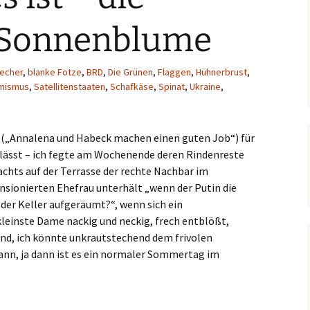
 Sonnenblume
iecher
,
blanke Fotze
,
BRD
,
Die Grünen
,
Flaggen
,
Hühnerbrust
,
mismus
,
Satellitenstaaten
,
Schafkäse
,
Spinat
,
Ukraine
,
r („Annalena und Habeck machen einen guten Job“) für
lässt – ich fegte am Wochenende deren Rindenreste
chts auf der Terrasse der rechte Nachbar im
ensionierten Ehefrau unterhält „wenn der Putin die
er Keller aufgeräumt?“, wenn sich ein
leinste Dame nackig und neckig, frech entblößt,
send, ich könnte unkrautstechend dem frivolen
dann, ja dann ist es ein normaler Sommertag im
Sonnenblume