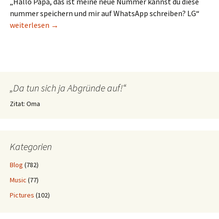
„Hallo Papa, das ist meine neue Nummer kannst du diese
nummer speichern und mir auf WhatsApp schreiben? LG“
Ein Schussel, aber ein liebenswerter
weiterlesen
→
„Da tun sich ja Abgründe auf!“
Zitat: Oma
Kategorien
Blog
(782)
Music
(77)
Pictures
(102)