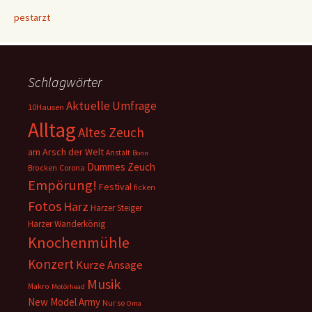
pestarzt
Schlagwörter
Aktuelle Umfrage
10Hausen
Alltag
Altes Zeuch
am Arsch der Welt
Anstalt
Bonn
Dummes Zeuch
Corona
Brocken
Empörung!
Festival
ficken
Fotos
Harz
Harzer Steiger
Harzer Wanderkönig
Knochenmühle
Konzert
Kurze Ansage
Musik
Makro
Motörhead
New Model Army
Nur so
Oma