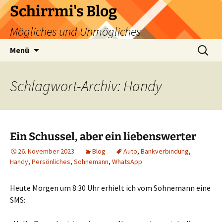
Zum
Schirrmi's Blog
Inhalt
Mögliches und Unmögliches
springen
Suchen
Menü
nach:
Schlagwort-Archiv: Handy
Ein Schussel, aber ein liebenswerter
26. November 2023
Blog
Auto
,
Bankverbindung
,
Handy
,
Persönliches
,
Sohnemann
,
WhatsApp
Heute Morgen um 8:30 Uhr erhielt ich vom Sohnemann eine
SMS: