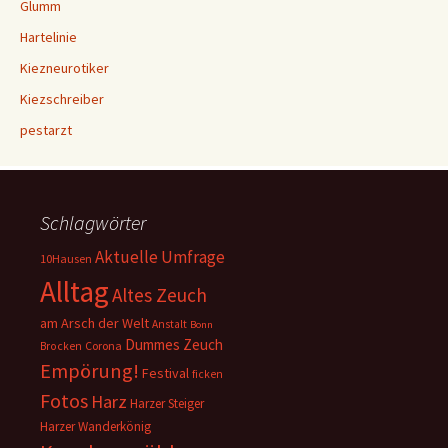
Glumm
Hartelinie
Kiezneurotiker
Kiezschreiber
pestarzt
Schlagwörter
Aktuelle Umfrage
10Hausen
Alltag
Altes Zeuch
am Arsch der Welt
Anstalt
Bonn
Dummes Zeuch
Corona
Brocken
Empörung!
Festival
ficken
Fotos
Harz
Harzer Steiger
Harzer Wanderkönig