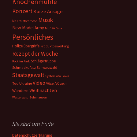
Knochenmühle
Konzert
Kurze Ansage
Musik
Makro
Motörhead
New Model Army
Nur so
Oma
Persönliches
Polizeiübergriffe
Produktbewertung
Rezept der Woche
Schlägertruppe
Rock im Park
Schmackofatz
Schwarzwald
Staatsgewalt
System of a Down
Video
Ukraine
Vögeln
Tod
Vögel
Weihnachten
Wandern
Westerwald
Zehnhausen
Sie sind am Ende
Datenschutzerklärung