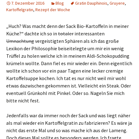
7. Dezember 2016
Blog
Gratin Dauphinois
,
Gruyere
,
Kartoffelgratin
,
Rezept der Woche
„Huch? Was macht denn der Sack Bio-Kartoffeln in meiner
Küche?“ dachte ich so in
totaler
interessanten
Umnachtung
vergeistigten Sphären als ich das große
Lexikon der Philosophie beiseitelegte um mir ein wenig
Trüffel zu holen welche ich in meinem Aldi-Schokopudding
krümeln wollte. Dann fiel es mir wieder ein. Denn eigentlich
wollte ich schon vor ein paar Tagen eine lecker cremige
Kartoffelsuppe kochen. Ich tat es nur nicht weil mir wohl
etwas dazwischen gekommen ist. Vielleicht ein Steak. Oder
eventuell Grünkohl mit Pinkel. Oder so. Nageln Sie mich
bitte nicht fest.
Jedenfalls war da immer noch der Sack und was liegt näher
als mal wieder ein Kartoffelgratin zu fabrizieren? Es wäre ja
nicht das erste Mal und so was mache ich aus der Lameng.
Doch dieses Mal sollte es besonders werden. Ich fragte