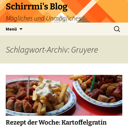
Zum
Schirrmi's Blog
Inhalt
Mögliches und Unmögliches
springen
Suchen
Menü
nach:
Schlagwort-Archiv: Gruyere
Rezept der Woche: Kartoffelgratin