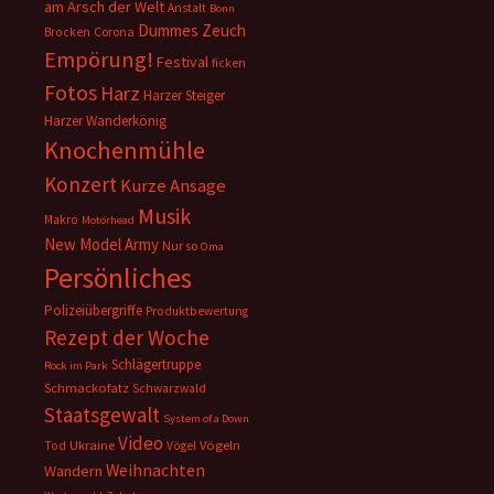
am Arsch der Welt
Anstalt
Bonn
Dummes Zeuch
Corona
Brocken
Empörung!
Festival
ficken
Fotos
Harz
Harzer Steiger
Harzer Wanderkönig
Knochenmühle
Konzert
Kurze Ansage
Musik
Makro
Motörhead
New Model Army
Nur so
Oma
Persönliches
Polizeiübergriffe
Produktbewertung
Rezept der Woche
Schlägertruppe
Rock im Park
Schmackofatz
Schwarzwald
Staatsgewalt
System of a Down
Video
Ukraine
Vögeln
Tod
Vögel
Weihnachten
Wandern