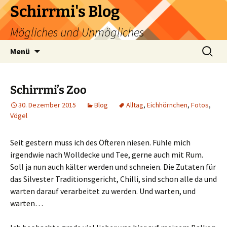
Zum
Schirrmi's Blog
Inhalt
Mögliches und Unmögliches
springen
Suchen
Menü
nach:
Schirrmi’s Zoo
30. Dezember 2015
Blog
Alltag
,
Eichhörnchen
,
Fotos
,
Vögel
Seit gestern muss ich des Öfteren niesen. Fühle mich
irgendwie nach Wolldecke und Tee, gerne auch mit Rum.
Soll ja nun auch kälter werden und schneien. Die Zutaten für
das Silvester Traditionsgericht, Chilli, sind schon alle da und
warten darauf verarbeitet zu werden. Und warten, und
warten…