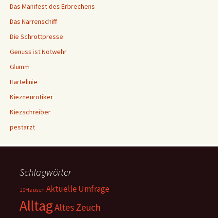
Das Manifest des Erbrechens
Das Narrenschiff
Die Schrottpresse
Genuss ist Notwehr
Glumm
Hartelinie
Kiezneurotiker
Kiezschreiber
pestarzt
Schlagwörter
Aktuelle Umfrage
10Hausen
Alltag
Altes Zeuch