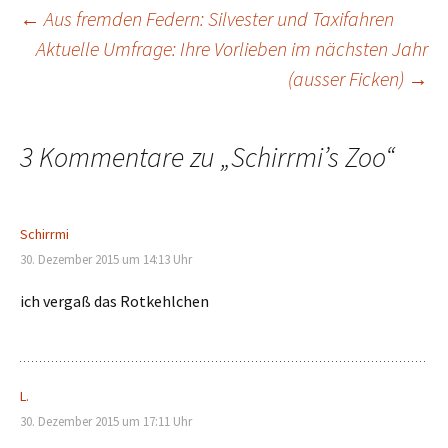
Beitragsnavigation
←
Aus fremden Federn: Silvester und Taxifahren
Aktuelle Umfrage: Ihre Vorlieben im nächsten Jahr
(ausser Ficken)
→
3 Kommentare zu „
Schirrmi’s Zoo
“
Schirrmi
30. Dezember 2015 um 14:13 Uhr
ich vergaß das Rotkehlchen
L.
30. Dezember 2015 um 17:11 Uhr