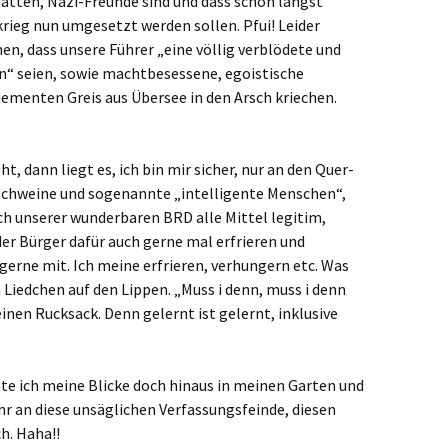
hatten, Nazi-Freunde sind und dass schon längst
krieg nun umgesetzt werden sollen. Pfui! Leider
n, dass unsere Führer „eine völlig verblödete und
n“ seien, sowie machtbesessene, egoistische
dementen Greis aus Übersee in den Arsch kriechen.
t, dann liegt es, ich bin mir sicher, nur an den Quer-
chweine und sogenannte „intelligente Menschen“,
ch unserer wunderbaren BRD alle Mittel legitim,
er Bürger dafür auch gerne mal erfrieren und
erne mit. Ich meine erfrieren, verhungern etc. Was
Liedchen auf den Lippen. „Muss i denn, muss i denn
einen Rucksack. Denn gelernt ist gelernt, inklusive
hte ich meine Blicke doch hinaus in meinen Garten und
 an diese unsäglichen Verfassungsfeinde, diesen
h. Haha!!