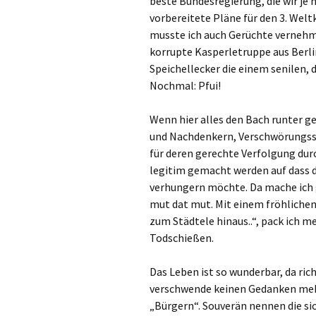
beste Bundesregierung, die wir je 
vorbereitete Pläne für den 3. Welt
musste ich auch Gerüchte vernehme
korrupte Kasperletruppe aus Berli
Speichellecker die einem senilen, 
Nochmal: Pfui!
Wenn hier alles den Bach runter geh
und Nachdenkern, Verschwörungss
für deren gerechte Verfolgung dur
legitim gemacht werden auf dass d
verhungern möchte. Da mache ich g
mut dat mut. Mit einem fröhlichen 
zum Städtele hinaus..“, pack ich m
Todschießen.
Das Leben ist so wunderbar, da ric
verschwende keinen Gedanken mehr
„Bürgern“. Souverän nennen die sic