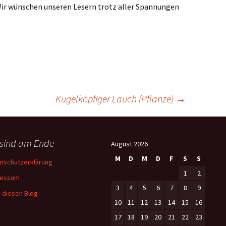
Wir wünschen unseren Lesern trotz aller Spannungen
Kugelköpfiger Lauch (Pflanze)
→
 sind am Ende
August 2026
M
D
M
D
F
S
S
nschutzerklärung
1
2
ressum
3
4
5
6
7
8
9
 diesen Blog
10
11
12
13
14
15
16
17
18
19
20
21
22
23