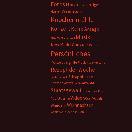
Fotos
Harz
Harzer Steiger
Harzer Wanderkönig
Knochenmühle
Konzert
Kurze Ansage
Musik
Makro
Motörhead
New Model Army
Nur so
Oma
Persönliches
Polizeiübergriffe
Produktbewertung
Rezept der Woche
Schlägertruppe
Rock im Park
Schmackofatz
Schwarzwald
Staatsgewalt
System of a Down
Video
Ukraine
Vögeln
Tod
Vögel
Weihnachten
Wandern
Westerwald
Zehnhausen