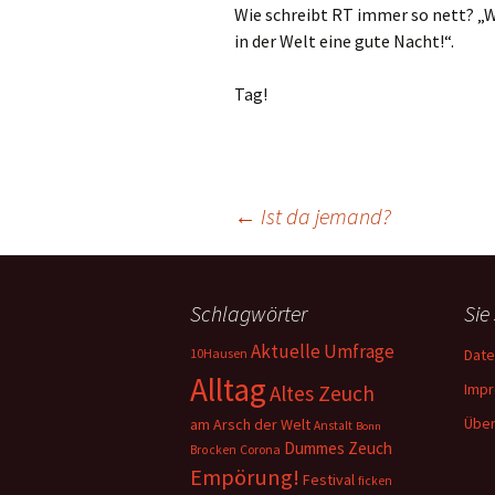
Wie schreibt RT immer so nett? „
in der Welt eine gute Nacht!“.
Tag!
Beitragsnavigation
←
Ist da jemand?
Schlagwörter
Sie
Aktuelle Umfrage
10Hausen
Date
Alltag
Imp
Altes Zeuch
Über
am Arsch der Welt
Anstalt
Bonn
Dummes Zeuch
Corona
Brocken
Empörung!
Festival
ficken