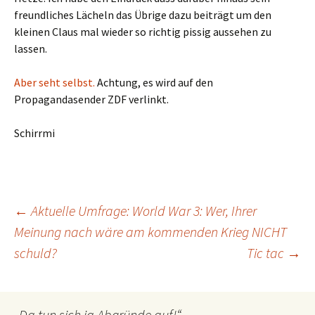
freundliches Lächeln das Übrige dazu beiträgt um den
kleinen Claus mal wieder so richtig pissig aussehen zu
lassen.
Aber seht selbst.
Achtung, es wird auf den
Propagandasender ZDF verlinkt.
Schirrmi
Beitragsnavigation
←
Aktuelle Umfrage: World War 3: Wer, Ihrer
Meinung nach wäre am kommenden Krieg NICHT
schuld?
Tic tac
→
„Da tun sich ja Abgründe auf!“