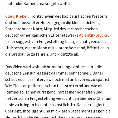
laufender Kamera maßregeln wollte.
Claus Kleber
, Frontschwein des kapitalistischen Westens
und hochbezahlter Hetzer gegen die Menschlichkeit,
Sprachrohr der Nato, Mitglied des verbrecherischen
deutsch-amerikanischen Elitenetzwerks
Atlantik-Brücke
,
in der suggestiven Fragestellung bestgeschult, versuchte
Hr. Kaeser, einem Mann mit klarem Verstand, öffentlich in
die Bredouille zu fahren. Und – blitzte ab.
Das Video wird wohl nicht mehr lange online sein – die
deutsche Zensur reagiert da immer sehr schnell. Daher
schaut euch das Interview noch mal an bevor es zu spät ist.
Wie Claus da geifernd, schon fast stotternd und wie ein
Rumpelstilzchen aufregend, mit seiner boshaften und
hetzerischen Fragestellung versucht den Siemens-Chef auf
Linie zu bringen ist einfach köstlich. Hr. Kaeser reagiert
überlegt, intelligent und mit klaren Statements gegen die
Hetze. Ich habe den Eindruck dass darüber hinaus sein