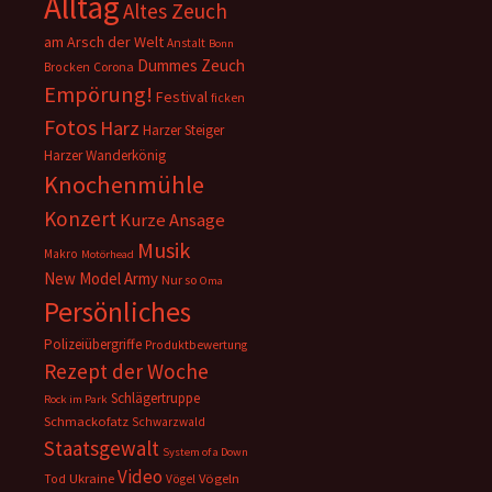
Alltag
Altes Zeuch
am Arsch der Welt
Anstalt
Bonn
Dummes Zeuch
Corona
Brocken
Empörung!
Festival
ficken
Fotos
Harz
Harzer Steiger
Harzer Wanderkönig
Knochenmühle
Konzert
Kurze Ansage
Musik
Makro
Motörhead
New Model Army
Nur so
Oma
Persönliches
Polizeiübergriffe
Produktbewertung
Rezept der Woche
Schlägertruppe
Rock im Park
Schmackofatz
Schwarzwald
Staatsgewalt
System of a Down
Video
Ukraine
Vögeln
Tod
Vögel