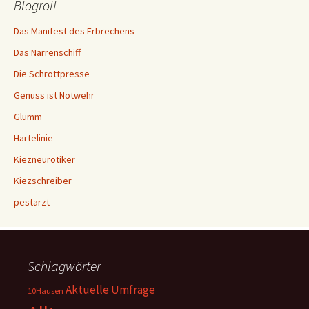
Blogroll
Das Manifest des Erbrechens
Das Narrenschiff
Die Schrottpresse
Genuss ist Notwehr
Glumm
Hartelinie
Kiezneurotiker
Kiezschreiber
pestarzt
Schlagwörter
Aktuelle Umfrage
10Hausen