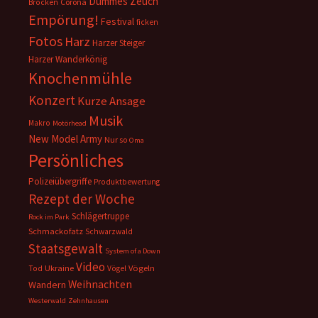
Dummes Zeuch
Corona
Brocken
Empörung!
Festival
ficken
Fotos
Harz
Harzer Steiger
Harzer Wanderkönig
Knochenmühle
Konzert
Kurze Ansage
Musik
Makro
Motörhead
New Model Army
Nur so
Oma
Persönliches
Polizeiübergriffe
Produktbewertung
Rezept der Woche
Schlägertruppe
Rock im Park
Schmackofatz
Schwarzwald
Staatsgewalt
System of a Down
Video
Ukraine
Vögeln
Tod
Vögel
Weihnachten
Wandern
Westerwald
Zehnhausen