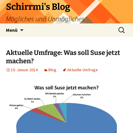
Zum
Schirrmi's Blog
Inhalt
Mögliches und Unmögliches
springen
Suchen
Menü
nach:
Aktuelle Umfrage: Was soll Suse jetzt
machen?
10. Januar 2014
Blog
Aktuelle Umfrage