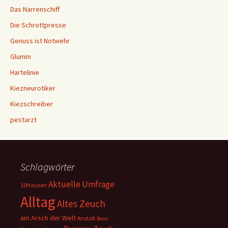
Das Narrenschiff
Die Schrottpresse
Genuss ist Notwehr
Glumm
Hartelinie
Kiezneurotiker
Kiezschreiber
pestarzt
Schlagwörter
Aktuelle Umfrage
10Hausen
Alltag
Altes Zeuch
am Arsch der Welt
Anstalt
Bonn