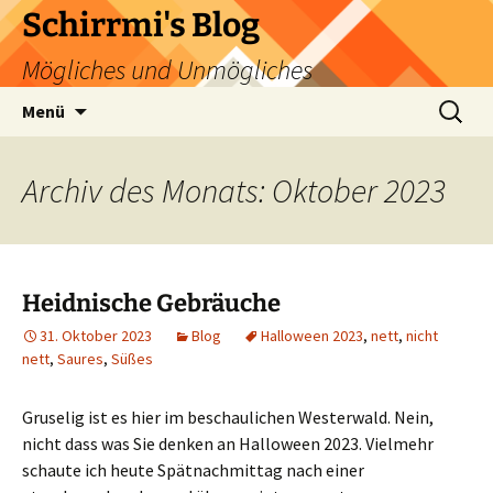
Zum
Schirrmi's Blog
Inhalt
Mögliches und Unmögliches
springen
Suchen
Menü
nach:
Archiv des Monats: Oktober 2023
Heidnische Gebräuche
31. Oktober 2023
Blog
Halloween 2023
,
nett
,
nicht
nett
,
Saures
,
Süßes
Gruselig ist es hier im beschaulichen Westerwald. Nein,
nicht dass was Sie denken an Halloween 2023. Vielmehr
schaute ich heute Spätnachmittag nach einer