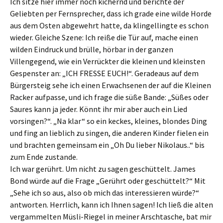
Ich sitze hier immer noch kichernd und berichte der
Geliebten per Fernsprecher, dass ich grade eine wilde Horde
aus dem Osten abgewehrt hatte, da klingellingte es schon
wieder. Gleiche Szene: Ich reiße die Tür auf, mache einen
wilden Eindruck und brülle, hörbar in der ganzen
Villengegend, wie ein Verrückter die kleinen und kleinsten
Gespenster an: „ICH FRESSE EUCH!“. Geradeaus auf dem
Bürgersteig sehe ich einen Erwachsenen der auf die Kleinen
Racker aufpasse, und ich frage die süße Bande: „Süßes oder
Saures kann ja jeder. Könnt ihr mir aber auch ein Lied
vorsingen?“. „Na klar“ so ein keckes, kleines, blondes Ding
und fing an lieblich zu singen, die anderen Kinder fielen ein
und brachten gemeinsam ein „Oh Du lieber Nikolaus..“ bis
zum Ende zustande.
Ich war gerührt. Um nicht zu sagen geschüttelt. James
Bond würde auf die Frage „Gerührt oder geschüttelt?“ Mit
„Sehe ich so aus, also ob mich das interessieren würde?“
antworten. Herrlich, kann ich Ihnen sagen! Ich ließ die alten
vergammelten Müsli-Riegel in meiner Arschtasche, bat mir