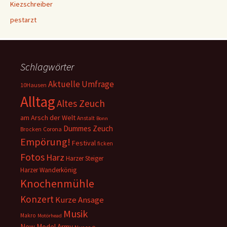
Kiezschreiber
pestarzt
Schlagwörter
Aktuelle Umfrage
10Hausen
Alltag
Altes Zeuch
am Arsch der Welt
Anstalt
Bonn
Dummes Zeuch
Corona
Brocken
Empörung!
Festival
ficken
Fotos
Harz
Harzer Steiger
Harzer Wanderkönig
Knochenmühle
Konzert
Kurze Ansage
Musik
Makro
Motörhead
New Model Army