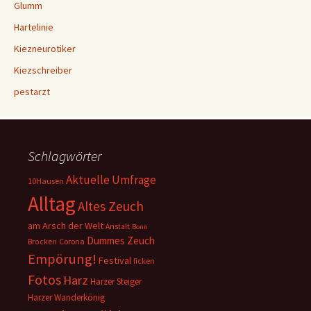
Glumm
Hartelinie
Kiezneurotiker
Kiezschreiber
pestarzt
Schlagwörter
Aktuelle Umfrage
10Hausen
Alltag
Altes Zeuch
am Arsch der Welt
Anstalt
Bonn
Dummes Zeuch
Corona
Brocken
Empörung!
Festival
ficken
Fotos
Harz
Harzer Steiger
Harzer Wanderkönig