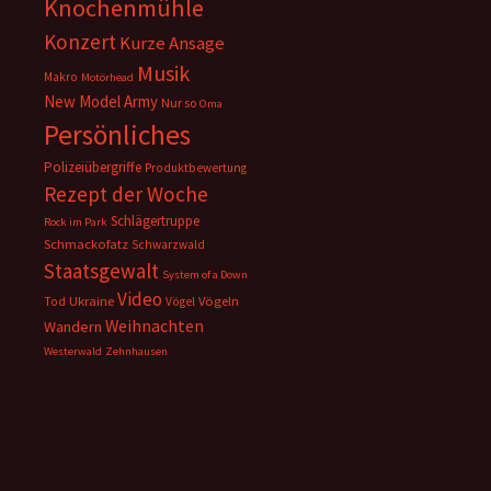
Knochenmühle
Konzert
Kurze Ansage
Musik
Makro
Motörhead
New Model Army
Nur so
Oma
Persönliches
Polizeiübergriffe
Produktbewertung
Rezept der Woche
Schlägertruppe
Rock im Park
Schmackofatz
Schwarzwald
Staatsgewalt
System of a Down
Video
Ukraine
Vögeln
Tod
Vögel
Weihnachten
Wandern
Westerwald
Zehnhausen