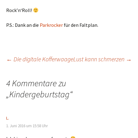
Rock’n‘Roll!
P.S.: Dank an die
Parkrocker
für den Faltplan.
Beitragsnavigation
←
Die digitale Kofferwaage
Lust kann schmerzen
→
4 Kommentare zu
„
Kindergeburtstag
“
L.
1. Juni 2016 um 15:58 Uhr