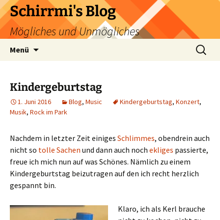
Zum
Schirrmi's Blog
Inhalt
Mögliches und Unmögliches
springen
Suchen
Menü
nach:
Kindergeburtstag
1. Juni 2016
Blog
,
Music
Kindergeburtstag
,
Konzert
,
Musik
,
Rock im Park
Nachdem in letzter Zeit einiges
Schlimmes
, obendrein auch
nicht so
tolle Sachen
und dann auch noch
ekliges
passierte,
freue ich mich nun auf was Schönes. Nämlich zu einem
Kindergeburtstag beizutragen auf den ich recht herzlich
gespannt bin.
Klaro, ich als Kerl brauche