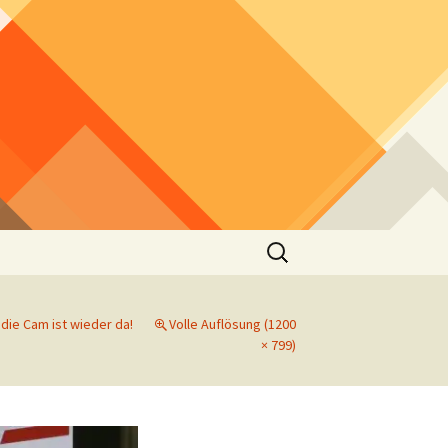
Suchen
nach:
 die Cam ist wieder da!
Volle Auflösung (1200
× 799)