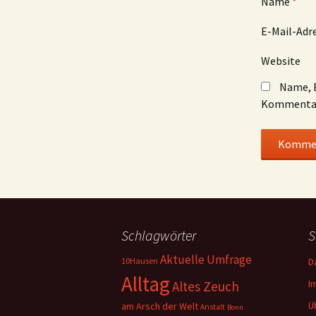
Name
*
E-Mail-Adr
Website
Name, E
Kommentar
Schlagwörter
S
Aktuelle Umfrage
10Hausen
D
Alltag
I
Altes Zeuch
Ü
am Arsch der Welt
Anstalt
Bonn