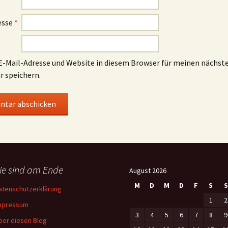
esse
*
-Mail-Adresse und Website in diesem Browser für meinen nächst
 speichern.
ie sind am Ende
August 2026
M
D
M
D
F
S
S
atenschutzerklärung
1
2
mpressum
3
4
5
6
7
8
9
ber diesen Blog