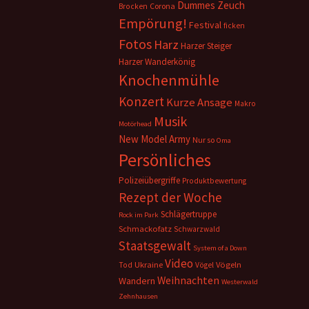
Dummes Zeuch
Corona
Brocken
Empörung!
Festival
ficken
Fotos
Harz
Harzer Steiger
Harzer Wanderkönig
Knochenmühle
Konzert
Kurze Ansage
Makro
Musik
Motörhead
New Model Army
Nur so
Oma
Persönliches
Polizeiübergriffe
Produktbewertung
Rezept der Woche
Schlägertruppe
Rock im Park
Schmackofatz
Schwarzwald
Staatsgewalt
System of a Down
Video
Ukraine
Vögeln
Tod
Vögel
Weihnachten
Wandern
Westerwald
Zehnhausen