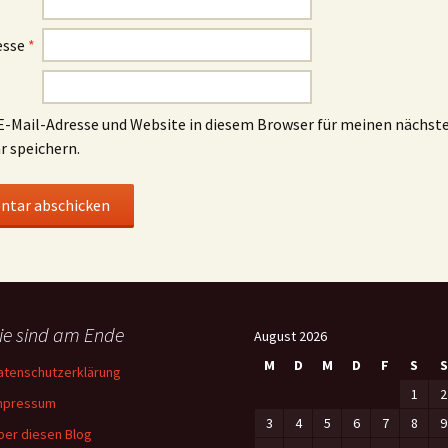
esse
*
-Mail-Adresse und Website in diesem Browser für meinen nächst
 speichern.
ie sind am Ende
August 2026
M
D
M
D
F
S
S
atenschutzerklärung
1
2
mpressum
3
4
5
6
7
8
9
ber diesen Blog