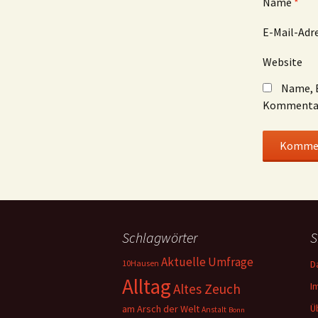
Name
*
E-Mail-Adr
Website
Name, E
Kommentar
Schlagwörter
S
Aktuelle Umfrage
10Hausen
D
Alltag
I
Altes Zeuch
Ü
am Arsch der Welt
Anstalt
Bonn