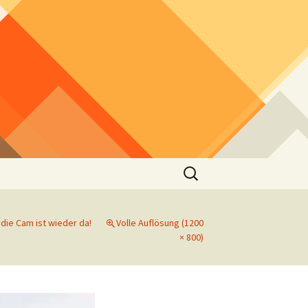
Suchen
nach:
 die Cam ist wieder da!
Volle Auflösung (1200
× 800)