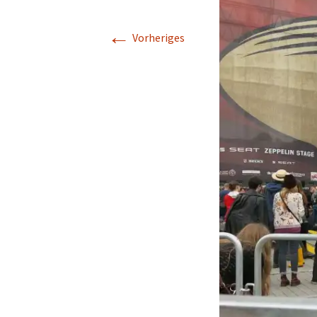
←
Vorheriges