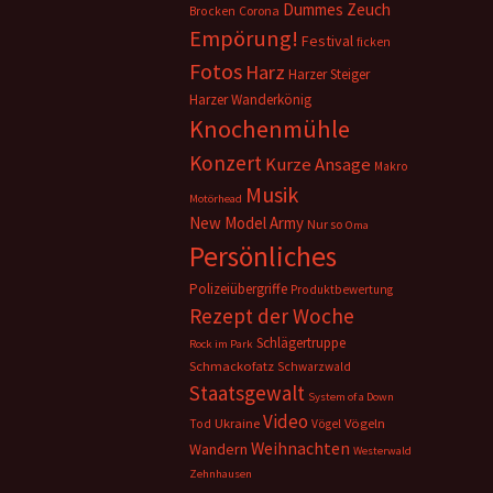
Dummes Zeuch
Corona
Brocken
Empörung!
Festival
ficken
Fotos
Harz
Harzer Steiger
Harzer Wanderkönig
Knochenmühle
Konzert
Kurze Ansage
Makro
Musik
Motörhead
New Model Army
Nur so
Oma
Persönliches
Polizeiübergriffe
Produktbewertung
Rezept der Woche
Schlägertruppe
Rock im Park
Schmackofatz
Schwarzwald
Staatsgewalt
System of a Down
Video
Ukraine
Vögeln
Tod
Vögel
Weihnachten
Wandern
Westerwald
Zehnhausen