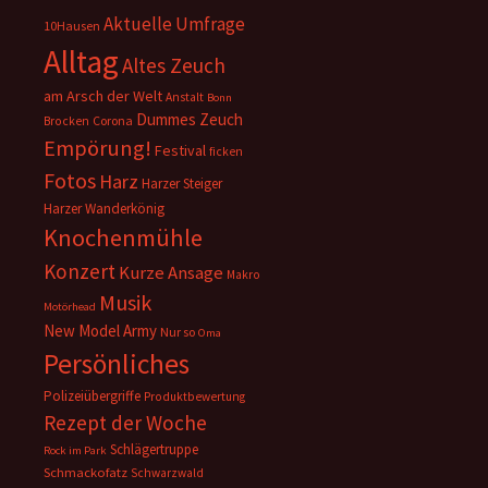
Aktuelle Umfrage
10Hausen
Alltag
Altes Zeuch
am Arsch der Welt
Anstalt
Bonn
Dummes Zeuch
Corona
Brocken
Empörung!
Festival
ficken
Fotos
Harz
Harzer Steiger
Harzer Wanderkönig
Knochenmühle
Konzert
Kurze Ansage
Makro
Musik
Motörhead
New Model Army
Nur so
Oma
Persönliches
Polizeiübergriffe
Produktbewertung
Rezept der Woche
Schlägertruppe
Rock im Park
Schmackofatz
Schwarzwald