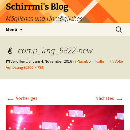
Zum
Schirrmi's Blog
Inhalt
Mögliches und Unmögliches
springen
Suchen
Menü
nach:
comp_img_9822-new
Veröffentlicht am
4. November 2016
in
Placebo in Kölle
Volle
Auflösung (1200 × 799)
←
→
Vorheriges
Nächstes