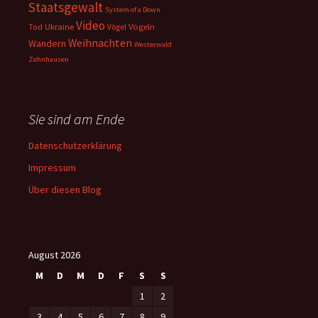
Staatsgewalt
System of a Down
Video
Ukraine
Vögeln
Tod
Vögel
Weihnachten
Wandern
Westerwald
Zehnhausen
Sie sind am Ende
Datenschutzerklärung
Impressum
Über diesen Blog
August 2026
M
D
M
D
F
S
S
1
2
3
4
5
6
7
8
9