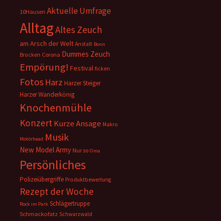
Aktuelle Umfrage
10Hausen
Alltag
Altes Zeuch
am Arsch der Welt
Anstalt
Bonn
Dummes Zeuch
Corona
Brocken
Empörung!
Festival
ficken
Fotos
Harz
Harzer Steiger
Harzer Wanderkönig
Knochenmühle
Konzert
Kurze Ansage
Makro
Musik
Motörhead
New Model Army
Nur so
Oma
Persönliches
Polizeiübergriffe
Produktbewertung
Rezept der Woche
Schlägertruppe
Rock im Park
Schmackofatz
Schwarzwald