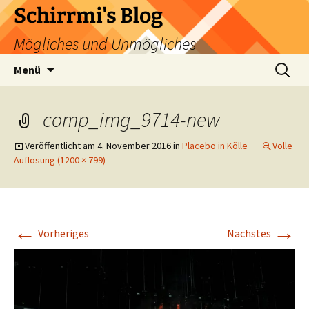
Zum
Schirrmi's Blog
Inhalt
Mögliches und Unmögliches
springen
Suchen
Menü
nach:
comp_img_9714-new
Veröffentlicht am
4. November 2016
in
Placebo in Kölle
Volle
Auflösung (1200 × 799)
←
→
Vorheriges
Nächstes