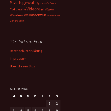
Staatsgewalt
System of a Down
Video
Ukraine
Vögeln
Tod
Vögel
Weihnachten
Wandern
Westerwald
Zehnhausen
Sie sind am Ende
Datenschutzerklärung
Impressum
Über diesen Blog
August 2026
M
D
M
D
F
S
S
1
2
3
4
5
6
7
8
9