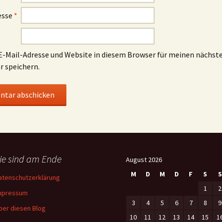
esse
*
-Mail-Adresse und Website in diesem Browser für meinen nächst
 speichern.
ie sind am Ende
August 2026
M
D
M
D
F
S
S
atenschutzerklärung
1
2
mpressum
3
4
5
6
7
8
9
ber diesen Blog
10
11
12
13
14
15
1