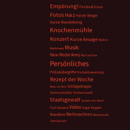
Empörung!
Festival
ficken
Fotos
Harz
Harzer Steiger
Harzer Wanderkönig
Knochenmühle
Konzert
Kurze Ansage
Makro
Musik
Motörhead
New Model Army
Nur so
Oma
Persönliches
Polizeiübergriffe
Produktbewertung
Rezept der Woche
Schlägertruppe
Rock im Park
Schmackofatz
Schwarzwald
Staatsgewalt
System of a Down
Video
Ukraine
Vögeln
Tod
Vögel
Weihnachten
Wandern
Westerwald
Zehnhausen