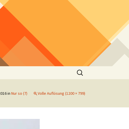
Suchen
nach:
2016
in
Nur so (7)
Volle Auflösung (1200 × 799)