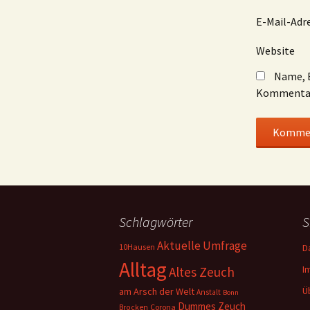
E-Mail-Adr
Website
Name, E
Kommentar
Schlagwörter
S
Aktuelle Umfrage
10Hausen
D
Alltag
I
Altes Zeuch
Ü
am Arsch der Welt
Anstalt
Bonn
Dummes Zeuch
Corona
Brocken