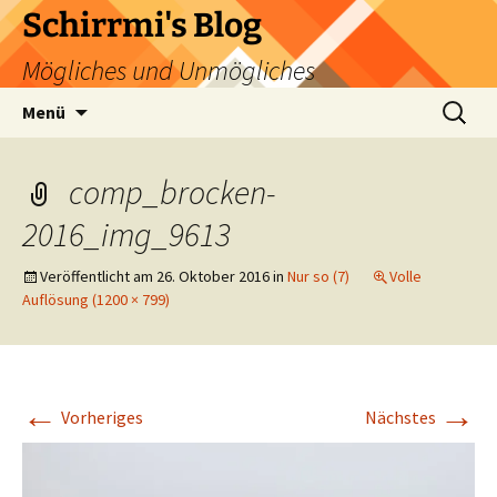
Zum
Schirrmi's Blog
Inhalt
Mögliches und Unmögliches
springen
Suchen
Menü
nach:
comp_brocken-
2016_img_9613
Veröffentlicht am
26. Oktober 2016
in
Nur so (7)
Volle
Auflösung (1200 × 799)
←
→
Vorheriges
Nächstes