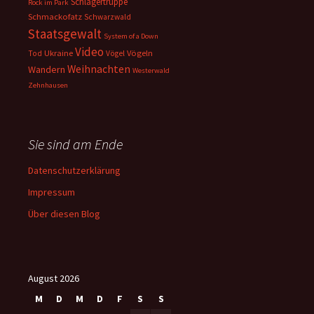
Schlägertruppe
Rock im Park
Schmackofatz
Schwarzwald
Staatsgewalt
System of a Down
Video
Ukraine
Vögeln
Tod
Vögel
Weihnachten
Wandern
Westerwald
Zehnhausen
Sie sind am Ende
Datenschutzerklärung
Impressum
Über diesen Blog
August 2026
M
D
M
D
F
S
S