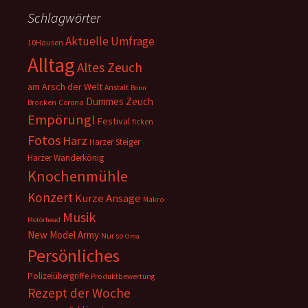
Schlagwörter
Aktuelle Umfrage
10Hausen
Alltag
Altes Zeuch
am Arsch der Welt
Anstalt
Bonn
Dummes Zeuch
Corona
Brocken
Empörung!
Festival
ficken
Fotos
Harz
Harzer Steiger
Harzer Wanderkönig
Knochenmühle
Konzert
Kurze Ansage
Makro
Musik
Motörhead
New Model Army
Nur so
Oma
Persönliches
Polizeiübergriffe
Produktbewertung
Rezept der Woche