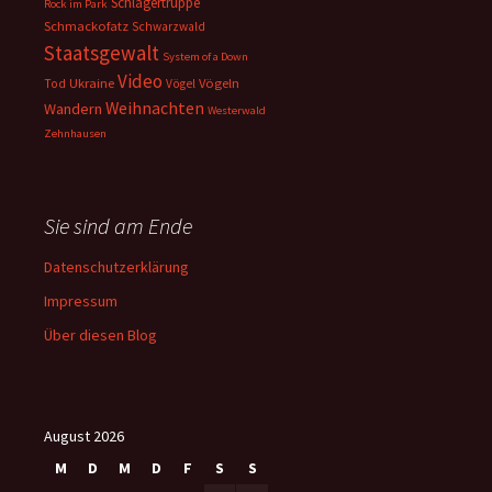
Schlägertruppe
Rock im Park
Schmackofatz
Schwarzwald
Staatsgewalt
System of a Down
Video
Ukraine
Vögeln
Tod
Vögel
Weihnachten
Wandern
Westerwald
Zehnhausen
Sie sind am Ende
Datenschutzerklärung
Impressum
Über diesen Blog
August 2026
M
D
M
D
F
S
S