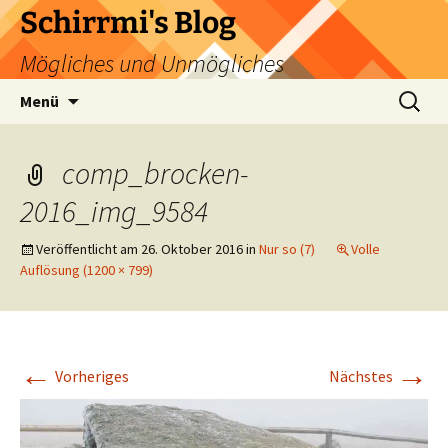
Zum
Schirrmi's Blog
Inhalt
Mögliches und Unmögliches
springen
Suchen
Menü
nach:
comp_brocken-
2016_img_9584
Veröffentlicht am
26. Oktober 2016
in
Nur so (7)
Volle
Auflösung (1200 × 799)
←
→
Vorheriges
Nächstes