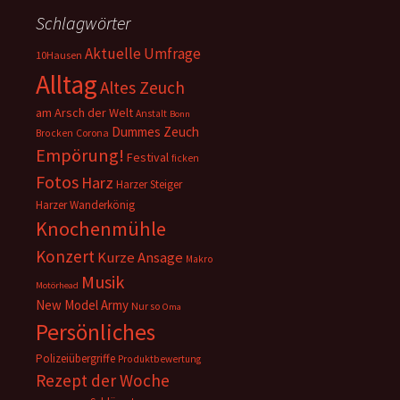
Schlagwörter
Aktuelle Umfrage
10Hausen
Alltag
Altes Zeuch
am Arsch der Welt
Anstalt
Bonn
Dummes Zeuch
Corona
Brocken
Empörung!
Festival
ficken
Fotos
Harz
Harzer Steiger
Harzer Wanderkönig
Knochenmühle
Konzert
Kurze Ansage
Makro
Musik
Motörhead
New Model Army
Nur so
Oma
Persönliches
Polizeiübergriffe
Produktbewertung
Rezept der Woche