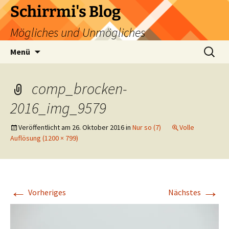
Zum
Schirrmi's Blog
Inhalt
Mögliches und Unmögliches
springen
Suchen
Menü
nach:
comp_brocken-
2016_img_9579
Veröffentlicht am
26. Oktober 2016
in
Nur so (7)
Volle
Auflösung (1200 × 799)
←
→
Vorheriges
Nächstes