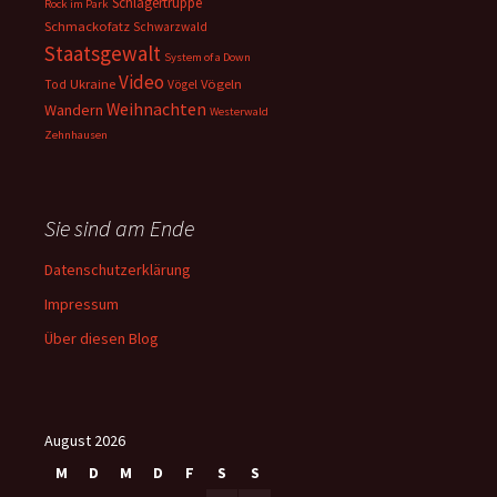
Schlägertruppe
Rock im Park
Schmackofatz
Schwarzwald
Staatsgewalt
System of a Down
Video
Ukraine
Vögeln
Tod
Vögel
Weihnachten
Wandern
Westerwald
Zehnhausen
Sie sind am Ende
Datenschutzerklärung
Impressum
Über diesen Blog
August 2026
M
D
M
D
F
S
S