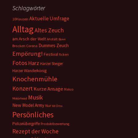
Schlagwörter
Aktuelle Umfrage
10Hausen
Alltag
Altes Zeuch
am Arsch der Welt
Anstalt
Bonn
Dummes Zeuch
Corona
Brocken
Empörung!
Festival
ficken
Fotos
Harz
Harzer Steiger
Harzer Wanderkönig
Knochenmühle
Konzert
Kurze Ansage
Makro
Musik
Motörhead
New Model Army
Nur so
Oma
Persönliches
Polizeiübergriffe
Produktbewertung
Rezept der Woche