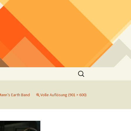
Suchen
nach:
ann’s Earth Band
Volle Auflösung (901 × 600)