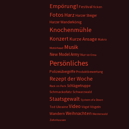
Empörung!
Festival
ficken
Fotos
Harz
Harzer Steiger
Harzer Wanderkönig
Knochenmühle
Konzert
Kurze Ansage
Makro
Musik
Motörhead
New Model Army
Nur so
Oma
Persönliches
Polizeiübergriffe
Produktbewertung
Rezept der Woche
Schlägertruppe
Rock im Park
Schmackofatz
Schwarzwald
Staatsgewalt
System of a Down
Video
Ukraine
Vögeln
Tod
Vögel
Weihnachten
Wandern
Westerwald
Zehnhausen