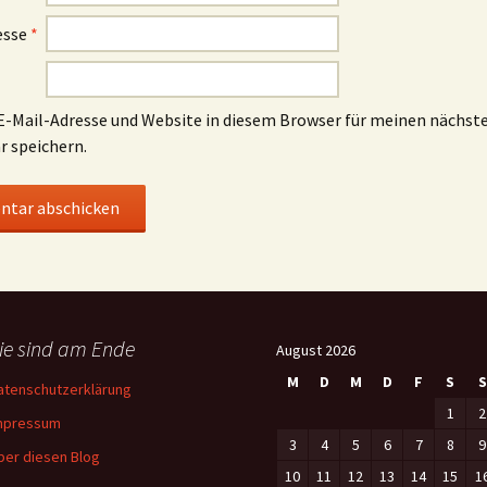
esse
*
-Mail-Adresse und Website in diesem Browser für meinen nächst
 speichern.
ie sind am Ende
August 2026
M
D
M
D
F
S
S
atenschutzerklärung
1
2
mpressum
3
4
5
6
7
8
9
ber diesen Blog
10
11
12
13
14
15
1