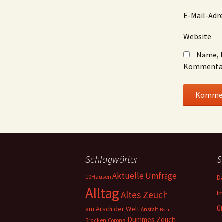
E-Mail-Adr
Website
Name, E
Kommentar
Schlagwörter
S
Aktuelle Umfrage
10Hausen
D
Alltag
I
Altes Zeuch
Ü
am Arsch der Welt
Anstalt
Bonn
Dummes Zeuch
Corona
Brocken