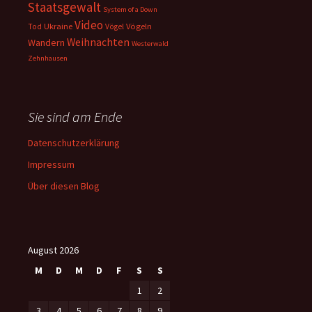
Staatsgewalt
System of a Down
Video
Ukraine
Vögeln
Tod
Vögel
Weihnachten
Wandern
Westerwald
Zehnhausen
Sie sind am Ende
Datenschutzerklärung
Impressum
Über diesen Blog
August 2026
M
D
M
D
F
S
S
1
2
3
4
5
6
7
8
9