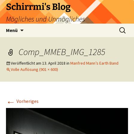
Zum
Schirrmi's Blog
Inhalt
Mögliches und Unmögliches
springen
Suchen
Menü
nach:
Comp_MMEB_IMG_1285
Veröffentlicht am
13. April 2018
in
Manfred Mann’s Earth Band
Volle Auflösung (901 × 600)
←
Vorheriges