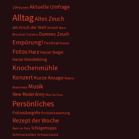
Aktuelle Umfrage
10Hausen
Alltag
Altes Zeuch
am Arsch der Welt
Anstalt
Bonn
Dummes Zeuch
Corona
Brocken
Empörung!
Festival
ficken
Fotos
Harz
Harzer Steiger
Harzer Wanderkönig
Knochenmühle
Konzert
Kurze Ansage
Makro
Musik
Motörhead
New Model Army
Nur so
Oma
Persönliches
Polizeiübergriffe
Produktbewertung
Rezept der Woche
Schlägertruppe
Rock im Park
Schmackofatz
Schwarzwald