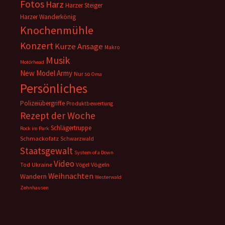
Fotos
Harz
Harzer Steiger
Harzer Wanderkönig
Knochenmühle
Konzert
Kurze Ansage
Makro
Musik
Motörhead
New Model Army
Nur so
Oma
Persönliches
Polizeiübergriffe
Produktbewertung
Rezept der Woche
Schlägertruppe
Rock im Park
Schmackofatz
Schwarzwald
Staatsgewalt
System of a Down
Video
Ukraine
Vögeln
Tod
Vögel
Weihnachten
Wandern
Westerwald
Zehnhausen