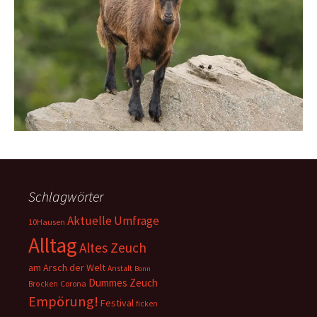
Schlagwörter
Aktuelle Umfrage
10Hausen
Alltag
Altes Zeuch
am Arsch der Welt
Anstalt
Bonn
Dummes Zeuch
Corona
Brocken
Empörung!
Festival
ficken