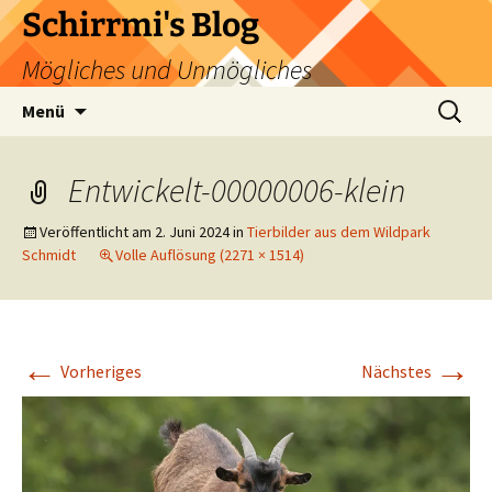
Zum
Schirrmi's Blog
Inhalt
Mögliches und Unmögliches
springen
Suchen
Menü
nach:
Entwickelt-00000006-klein
Veröffentlicht am
2. Juni 2024
in
Tierbilder aus dem Wildpark
Schmidt
Volle Auflösung (2271 × 1514)
←
→
Vorheriges
Nächstes