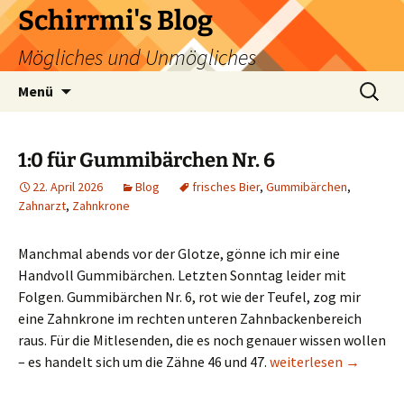
Zum
Schirrmi's Blog
Inhalt
Mögliches und Unmögliches
springen
Suchen
Menü
nach:
1:0 für Gummibärchen Nr. 6
22. April 2026
Blog
frisches Bier
,
Gummibärchen
,
Zahnarzt
,
Zahnkrone
Manchmal abends vor der Glotze, gönne ich mir eine
Handvoll Gummibärchen. Letzten Sonntag leider mit
Folgen. Gummibärchen Nr. 6, rot wie der Teufel, zog mir
eine Zahnkrone im rechten unteren Zahnbackenbereich
raus. Für die Mitlesenden, die es noch genauer wissen wollen
1:0 für Gummibärchen 
– es handelt sich um die Zähne 46 und 47.
weiterlesen
→