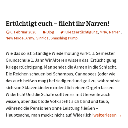
Ertüchtigt euch – flieht ihr Narren!
6. Februar 2026
Blog
Kriegsertüchtigung
,
MNA
,
Narren
,
New Model Army
,
Sinnlos
,
Smashing Pump
Wie das so ist. Ständige Wiederholung wirkt. 1. Semester.
Grundschule 1. Jahr. Wir Älteren wissen das. Ertüchtigung.
Kriegertüchtigung. Man sendet die Armen in die Schlacht.
Die Reichen schauen bei Schampus, Cannapees (oder wie
das auch heißen mag) befriedigend und geil zu, während sie
sich von Sklavenkindern ordentlich einen Orgeln lassen.
Widerlich! Und die Schafe sollten es mittlerweile auch
wissen, aber das blöde Volk stellt sich blind und taub,
während die Pensionen ohne Leistung fließen –
Ertüchtigt euch – 
Hauptsache, man muckt nicht auf. Widerlich!
weiterlesen
→