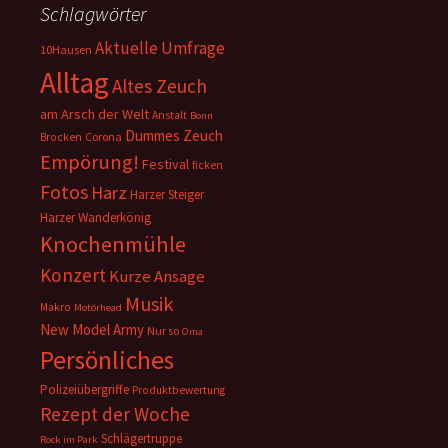
Schlagwörter
Aktuelle Umfrage
10Hausen
Alltag
Altes Zeuch
am Arsch der Welt
Anstalt
Bonn
Dummes Zeuch
Corona
Brocken
Empörung!
Festival
ficken
Fotos
Harz
Harzer Steiger
Harzer Wanderkönig
Knochenmühle
Konzert
Kurze Ansage
Musik
Makro
Motörhead
New Model Army
Nur so
Oma
Persönliches
Polizeiübergriffe
Produktbewertung
Rezept der Woche
Schlägertruppe
Rock im Park