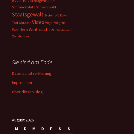
Schlägertruppe
Rock im Park
Schmackofatz
Schwarzwald
Staatsgewalt
System of a Down
Video
Ukraine
Vögeln
Tod
Vögel
Weihnachten
Wandern
Westerwald
Zehnhausen
Sie sind am Ende
Datenschutzerklärung
Impressum
Über diesen Blog
August 2026
M
D
M
D
F
S
S