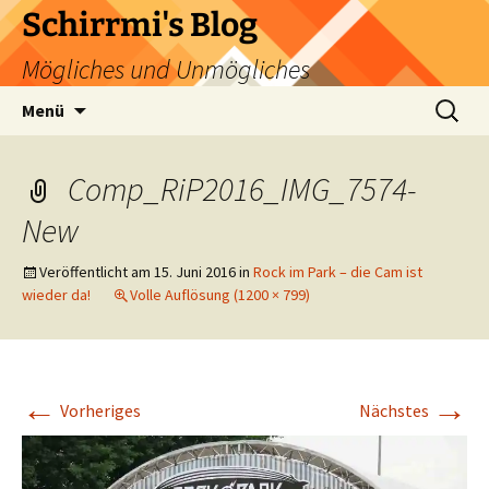
Zum
Schirrmi's Blog
Inhalt
Mögliches und Unmögliches
springen
Suchen
Menü
nach:
Comp_RiP2016_IMG_7574-
New
Veröffentlicht am
15. Juni 2016
in
Rock im Park – die Cam ist
wieder da!
Volle Auflösung (1200 × 799)
←
→
Vorheriges
Nächstes