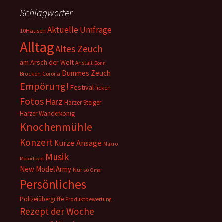
Schlagwörter
Aktuelle Umfrage
10Hausen
Alltag
Altes Zeuch
am Arsch der Welt
Anstalt
Bonn
Dummes Zeuch
Corona
Brocken
Empörung!
Festival
ficken
Fotos
Harz
Harzer Steiger
Harzer Wanderkönig
Knochenmühle
Konzert
Kurze Ansage
Makro
Musik
Motörhead
New Model Army
Nur so
Oma
Persönliches
Polizeiübergriffe
Produktbewertung
Rezept der Woche