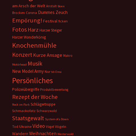
am Arsch der Welt
Anstalt
Bonn
Dummes Zeuch
Corona
Brocken
Empörung!
Festival
ficken
Fotos
Harz
Harzer Steiger
Harzer Wanderkönig
Knochenmühle
Konzert
Kurze Ansage
Makro
Musik
Motörhead
New Model Army
Nur so
Oma
Persönliches
Polizeiübergriffe
Produktbewertung
Rezept der Woche
Schlägertruppe
Rock im Park
Schmackofatz
Schwarzwald
Staatsgewalt
System of a Down
Video
Ukraine
Vögeln
Tod
Vögel
Weihnachten
Wandern
Westerwald