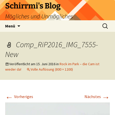
Zum
Schirrmi's Blog
Inhalt
Mögliches und Unmögliches
springen
Suchen
Menü
nach:
Comp_RiP2016_IMG_7555-
New
Veröffentlicht am
15. Juni 2016
in
Rock im Park – die Cam ist
wieder da!
Volle Auflösung (800 × 1200)
←
→
Vorheriges
Nächstes