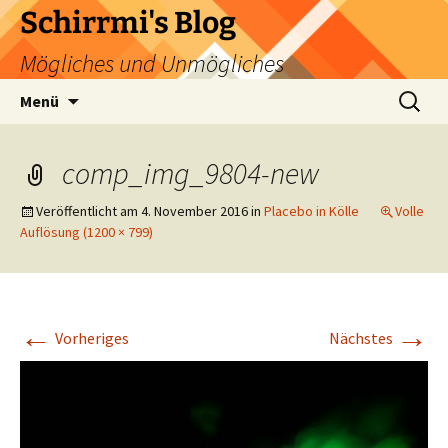
Zum
Schirrmi's Blog
Inhalt
Mögliches und Unmögliches
springen
Suchen
Menü
nach:
comp_img_9804-new
Veröffentlicht am
4. November 2016
in
Placebo in Kölle
Volle
Auflösung (1200 × 799)
←
→
Vorheriges
Nächstes