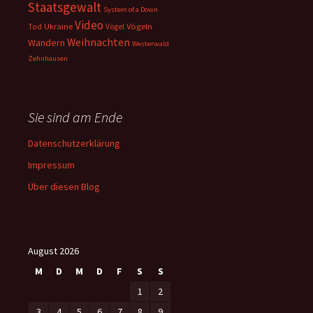
Staatsgewalt
System of a Down
Video
Ukraine
Vögeln
Tod
Vögel
Weihnachten
Wandern
Westerwald
Zehnhausen
Sie sind am Ende
Datenschutzerklärung
Impressum
Über diesen Blog
August 2026
M
D
M
D
F
S
S
1
2
3
4
5
6
7
8
9