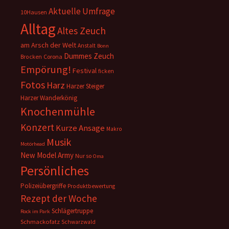
Aktuelle Umfrage
10Hausen
Alltag
Altes Zeuch
am Arsch der Welt
Anstalt
Bonn
Dummes Zeuch
Corona
Brocken
Empörung!
Festival
ficken
Fotos
Harz
Harzer Steiger
Harzer Wanderkönig
Knochenmühle
Konzert
Kurze Ansage
Makro
Musik
Motörhead
New Model Army
Nur so
Oma
Persönliches
Polizeiübergriffe
Produktbewertung
Rezept der Woche
Schlägertruppe
Rock im Park
Schmackofatz
Schwarzwald