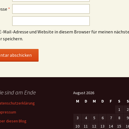
esse
*
-Mail-Adresse und Website in diesem Browser für meinen nächst
 speichern.
ie sind am Ende
August 2026
M
D
M
D
F
S
S
atenschutzerklärung
1
2
mpressum
3
4
5
6
7
8
9
ber diesen Blog
10
11
12
13
14
15
1