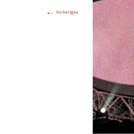
←
Vorheriges