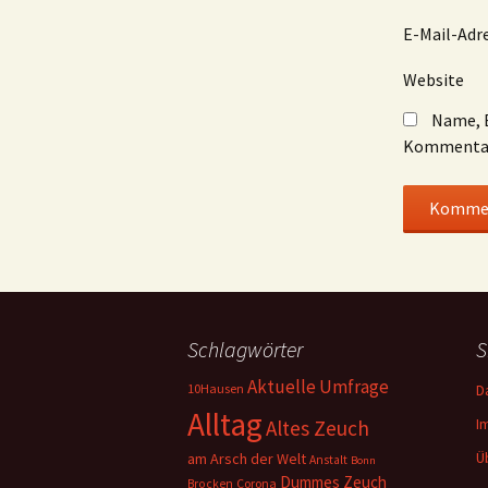
E-Mail-Adr
Website
Name, E
Kommentar
Schlagwörter
S
Aktuelle Umfrage
10Hausen
D
Alltag
I
Altes Zeuch
Ü
am Arsch der Welt
Anstalt
Bonn
Dummes Zeuch
Corona
Brocken