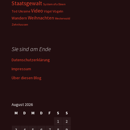
Staatsgewalt
System of a Down
Video
Ukraine
Vögeln
Tod
Vögel
Weihnachten
Wandern
Westerwald
Zehnhausen
Sie sind am Ende
Datenschutzerklärung
Impressum
Über diesen Blog
August 2026
M
D
M
D
F
S
S
1
2
3
4
5
6
7
8
9