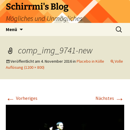
Zum
Schirrmi's Blog
Inhalt
Mögliches und Unmögliches
springen
Suchen
Menü
nach:
comp_img_9741-new
Veröffentlicht am
4. November 2016
in
Placebo in Kölle
Volle
Auflösung (1200 × 800)
←
→
Vorheriges
Nächstes