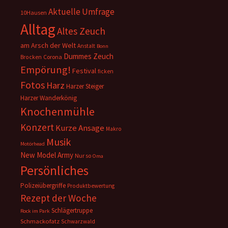
Aktuelle Umfrage
10Hausen
Alltag
Altes Zeuch
am Arsch der Welt
Anstalt
Bonn
Dummes Zeuch
Corona
Brocken
Empörung!
Festival
ficken
Fotos
Harz
Harzer Steiger
Harzer Wanderkönig
Knochenmühle
Konzert
Kurze Ansage
Makro
Musik
Motörhead
New Model Army
Nur so
Oma
Persönliches
Polizeiübergriffe
Produktbewertung
Rezept der Woche
Schlägertruppe
Rock im Park
Schmackofatz
Schwarzwald