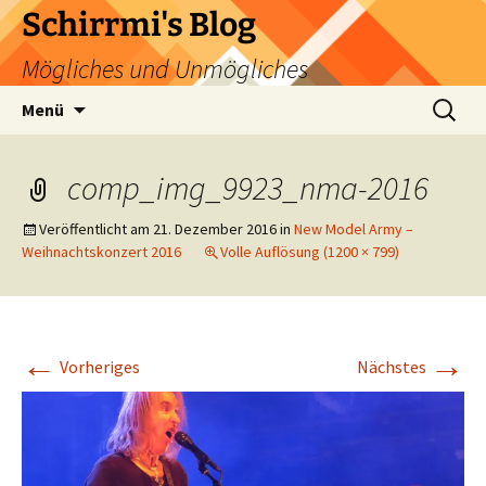
Zum
Schirrmi's Blog
Inhalt
Mögliches und Unmögliches
springen
Suchen
Menü
nach:
comp_img_9923_nma-2016
Veröffentlicht am
21. Dezember 2016
in
New Model Army –
Weihnachtskonzert 2016
Volle Auflösung (1200 × 799)
←
→
Vorheriges
Nächstes