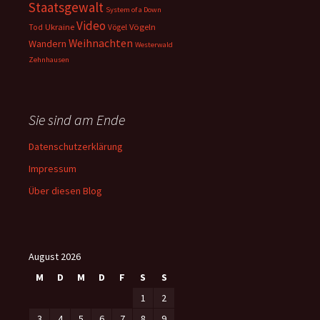
Staatsgewalt
System of a Down
Video
Ukraine
Vögeln
Tod
Vögel
Weihnachten
Wandern
Westerwald
Zehnhausen
Sie sind am Ende
Datenschutzerklärung
Impressum
Über diesen Blog
August 2026
M
D
M
D
F
S
S
1
2
3
4
5
6
7
8
9