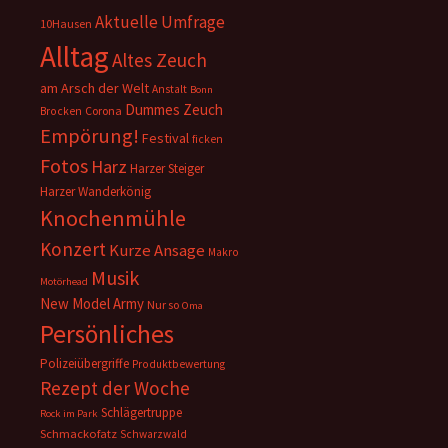
Aktuelle Umfrage
10Hausen
Alltag
Altes Zeuch
am Arsch der Welt
Anstalt
Bonn
Dummes Zeuch
Corona
Brocken
Empörung!
Festival
ficken
Fotos
Harz
Harzer Steiger
Harzer Wanderkönig
Knochenmühle
Konzert
Kurze Ansage
Makro
Musik
Motörhead
New Model Army
Nur so
Oma
Persönliches
Polizeiübergriffe
Produktbewertung
Rezept der Woche
Schlägertruppe
Rock im Park
Schmackofatz
Schwarzwald