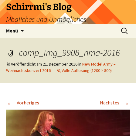
Zum
Schirrmi's Blog
Inhalt
Mögliches und Unmögliches
springen
Suchen
Menü
nach:
comp_img_9908_nma-2016
Veröffentlicht am
21. Dezember 2016
in
New Model Army –
Weihnachtskonzert 2016
Volle Auflösung (1200 × 800)
←
→
Vorheriges
Nächstes