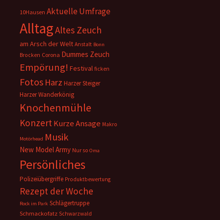
Aktuelle Umfrage
10Hausen
Alltag
Altes Zeuch
am Arsch der Welt
Anstalt
Bonn
Dummes Zeuch
Corona
Brocken
Empörung!
Festival
ficken
Fotos
Harz
Harzer Steiger
Harzer Wanderkönig
Knochenmühle
Konzert
Kurze Ansage
Makro
Musik
Motörhead
New Model Army
Nur so
Oma
Persönliches
Polizeiübergriffe
Produktbewertung
Rezept der Woche
Schlägertruppe
Rock im Park
Schmackofatz
Schwarzwald