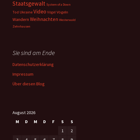
Staatsgewalt
System of a Down
Video
Ukraine
Vögeln
Tod
Vögel
Weihnachten
Wandern
Westerwald
Zehnhausen
Sie sind am Ende
Datenschutzerklärung
Impressum
Über diesen Blog
August 2026
M
D
M
D
F
S
S
1
2
3
4
5
6
7
8
9