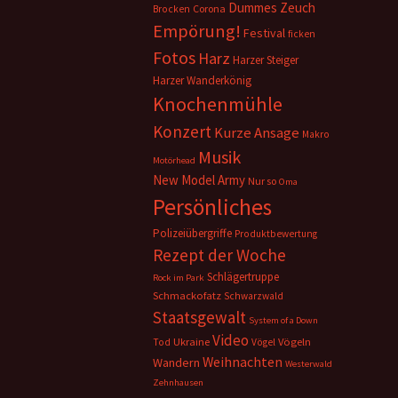
Dummes Zeuch
Corona
Brocken
Empörung!
Festival
ficken
Fotos
Harz
Harzer Steiger
Harzer Wanderkönig
Knochenmühle
Konzert
Kurze Ansage
Makro
Musik
Motörhead
New Model Army
Nur so
Oma
Persönliches
Polizeiübergriffe
Produktbewertung
Rezept der Woche
Schlägertruppe
Rock im Park
Schmackofatz
Schwarzwald
Staatsgewalt
System of a Down
Video
Ukraine
Vögeln
Tod
Vögel
Weihnachten
Wandern
Westerwald
Zehnhausen