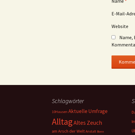
Name
*
E-Mail-Adr
Website
Name, E
Kommentar
Schlagwörter
S
Aktuelle Umfrage
10Hausen
D
Alltag
I
Altes Zeuch
Ü
am Arsch der Welt
Anstalt
Bonn