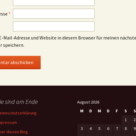
esse
*
-Mail-Adresse und Website in diesem Browser für meinen nächst
 speichern.
ie sind am Ende
August 2026
M
D
M
D
F
S
S
atenschutzerklärung
1
2
mpressum
3
4
5
6
7
8
9
ber diesen Blog