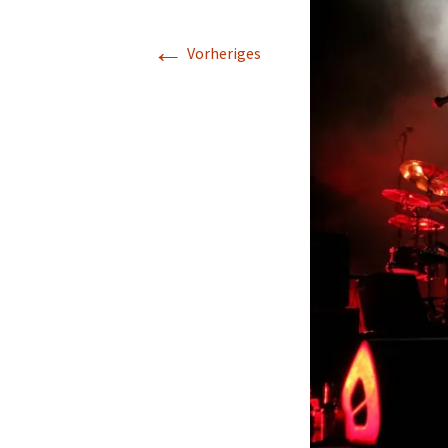
←
Vorheriges