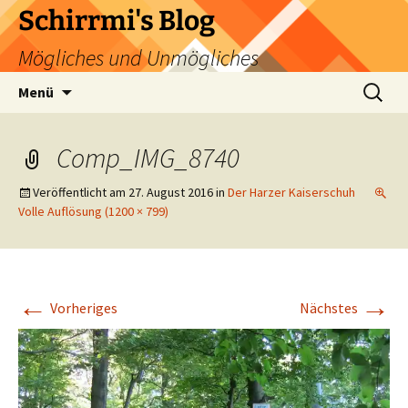
Zum
Schirrmi's Blog
Inhalt
Mögliches und Unmögliches
springen
Suchen
Menü
nach:
Comp_IMG_8740
Veröffentlicht am
27. August 2016
in
Der Harzer Kaiserschuh
Volle Auflösung (1200 × 799)
←
→
Vorheriges
Nächstes