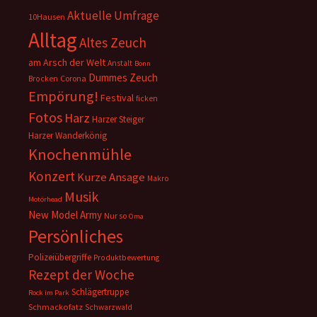
Aktuelle Umfrage
10Hausen
Alltag
Altes Zeuch
am Arsch der Welt
Anstalt
Bonn
Dummes Zeuch
Corona
Brocken
Empörung!
Festival
ficken
Fotos
Harz
Harzer Steiger
Harzer Wanderkönig
Knochenmühle
Konzert
Kurze Ansage
Makro
Musik
Motörhead
New Model Army
Nur so
Oma
Persönliches
Polizeiübergriffe
Produktbewertung
Rezept der Woche
Schlägertruppe
Rock im Park
Schmackofatz
Schwarzwald