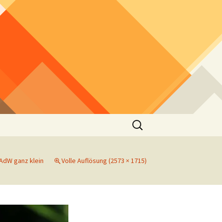
Suchen
nach:
AdW ganz klein
Volle Auflösung (2573 × 1715)