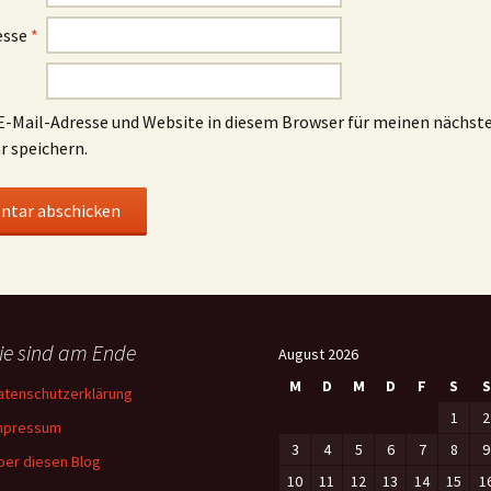
esse
*
-Mail-Adresse und Website in diesem Browser für meinen nächst
 speichern.
ie sind am Ende
August 2026
M
D
M
D
F
S
S
atenschutzerklärung
1
2
mpressum
3
4
5
6
7
8
9
ber diesen Blog
10
11
12
13
14
15
1