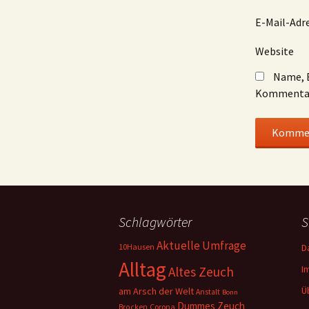
E-Mail-Adr
Website
Name, E
Kommentar
Schlagwörter
S
Aktuelle Umfrage
10Hausen
D
Alltag
I
Altes Zeuch
Ü
am Arsch der Welt
Anstalt
Bonn
Dummes Zeuch
Corona
Brocken