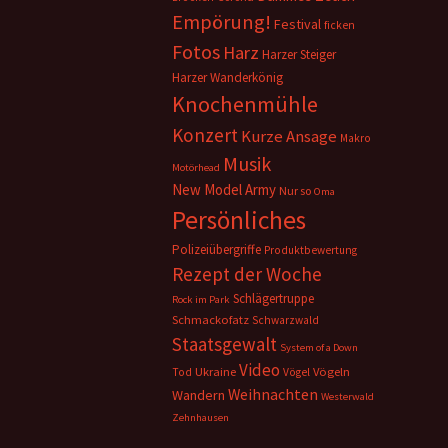
Empörung!
Festival
ficken
Fotos
Harz
Harzer Steiger
Harzer Wanderkönig
Knochenmühle
Konzert
Kurze Ansage
Makro
Musik
Motörhead
New Model Army
Nur so
Oma
Persönliches
Polizeiübergriffe
Produktbewertung
Rezept der Woche
Schlägertruppe
Rock im Park
Schmackofatz
Schwarzwald
Staatsgewalt
System of a Down
Video
Ukraine
Vögeln
Tod
Vögel
Weihnachten
Wandern
Westerwald
Zehnhausen