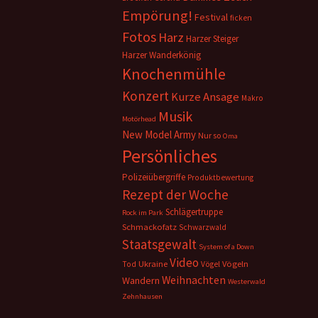
Empörung!
Festival
ficken
Fotos
Harz
Harzer Steiger
Harzer Wanderkönig
Knochenmühle
Konzert
Kurze Ansage
Makro
Musik
Motörhead
New Model Army
Nur so
Oma
Persönliches
Polizeiübergriffe
Produktbewertung
Rezept der Woche
Schlägertruppe
Rock im Park
Schmackofatz
Schwarzwald
Staatsgewalt
System of a Down
Video
Ukraine
Vögeln
Tod
Vögel
Weihnachten
Wandern
Westerwald
Zehnhausen