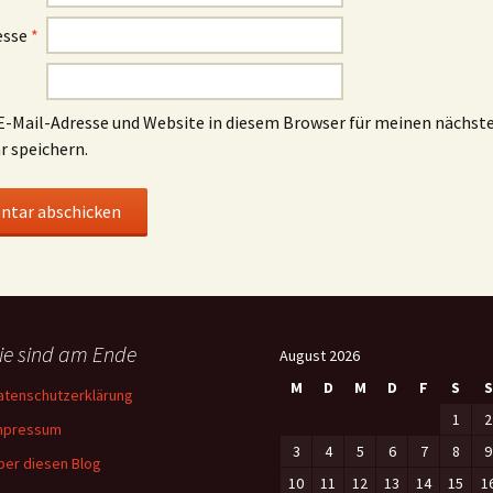
esse
*
-Mail-Adresse und Website in diesem Browser für meinen nächst
 speichern.
ie sind am Ende
August 2026
M
D
M
D
F
S
S
atenschutzerklärung
1
2
mpressum
3
4
5
6
7
8
9
ber diesen Blog
10
11
12
13
14
15
1