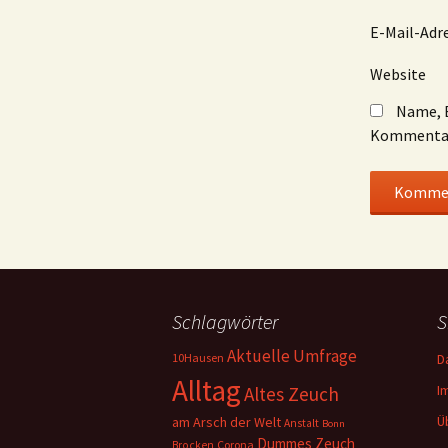
E-Mail-Adr
Website
Name, E
Kommentar
Schlagwörter
S
Aktuelle Umfrage
10Hausen
D
Alltag
I
Altes Zeuch
Ü
am Arsch der Welt
Anstalt
Bonn
Dummes Zeuch
Corona
Brocken