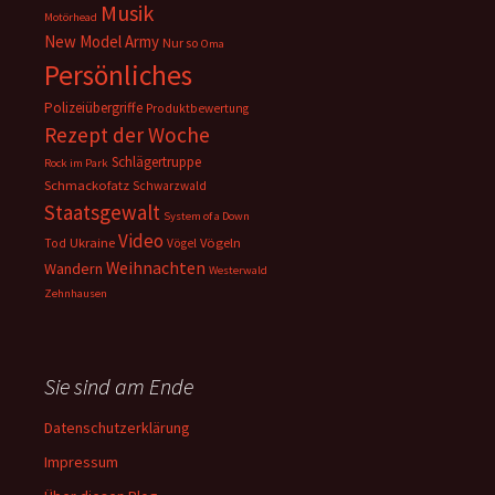
Musik
Motörhead
New Model Army
Nur so
Oma
Persönliches
Polizeiübergriffe
Produktbewertung
Rezept der Woche
Schlägertruppe
Rock im Park
Schmackofatz
Schwarzwald
Staatsgewalt
System of a Down
Video
Ukraine
Vögeln
Tod
Vögel
Weihnachten
Wandern
Westerwald
Zehnhausen
Sie sind am Ende
Datenschutzerklärung
Impressum