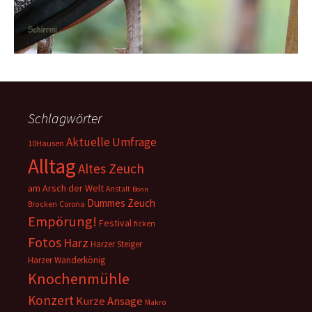
Schlagwörter
Aktuelle Umfrage
10Hausen
Alltag
Altes Zeuch
am Arsch der Welt
Anstalt
Bonn
Dummes Zeuch
Corona
Brocken
Empörung!
Festival
ficken
Fotos
Harz
Harzer Steiger
Harzer Wanderkönig
Knochenmühle
Konzert
Kurze Ansage
Makro