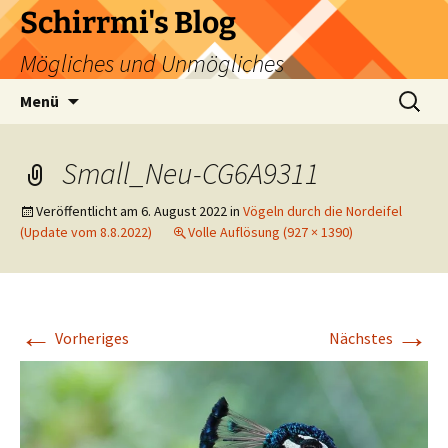
Zum
Schirrmi's Blog
Inhalt
Mögliches und Unmögliches
springen
Suchen
Menü
nach:
Small_Neu-CG6A9311
Veröffentlicht am
6. August 2022
in
Vögeln durch die Nordeifel
(Update vom 8.8.2022)
Volle Auflösung (927 × 1390)
←
→
Vorheriges
Nächstes