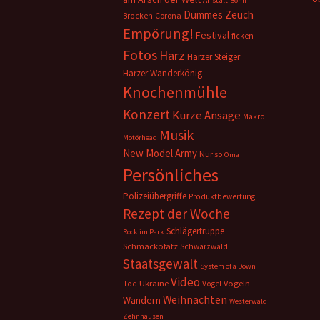
Anstalt
Bonn
Dummes Zeuch
Corona
Brocken
Empörung!
Festival
ficken
Fotos
Harz
Harzer Steiger
Harzer Wanderkönig
Knochenmühle
Konzert
Kurze Ansage
Makro
Musik
Motörhead
New Model Army
Nur so
Oma
Persönliches
Polizeiübergriffe
Produktbewertung
Rezept der Woche
Schlägertruppe
Rock im Park
Schmackofatz
Schwarzwald
Staatsgewalt
System of a Down
Video
Ukraine
Vögeln
Tod
Vögel
Weihnachten
Wandern
Westerwald
Zehnhausen