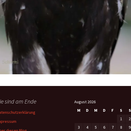
ie sind am Ende
August 2026
M
D
M
D
F
S
S
atenschutzerklärung
1
2
mpressum
3
4
5
6
7
8
9
ber diesen Blog