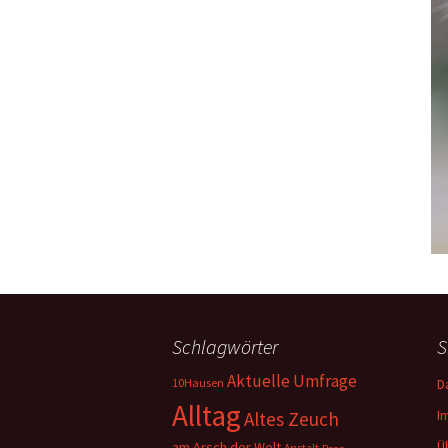
Schlagwörter
S
Aktuelle Umfrage
10Hausen
D
Alltag
I
Altes Zeuch
Ü
am Arsch der Welt