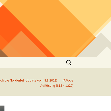
Suchen
nach:
ch die Nordeifel (Update vom 8.8.2022)
Volle
Auflösung (815 × 1222)