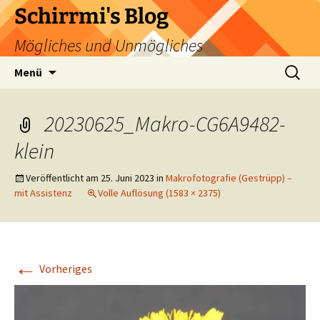
Zum
Schirrmi's Blog
Inhalt
Mögliches und Unmögliches
springen
Suchen
Menü
nach:
20230625_Makro-CG6A9482-
klein
Veröffentlicht am
25. Juni 2023
in
Makrofotografie (Gestrüpp) –
mit Assistenz
Volle Auflösung (1583 × 2375)
←
Vorheriges