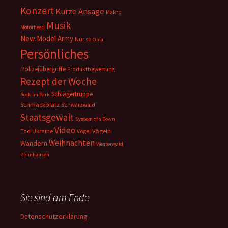
Konzert
Kurze Ansage
Makro
Musik
Motörhead
New Model Army
Nur so
Oma
Persönliches
Polizeiübergriffe
Produktbewertung
Rezept der Woche
Schlägertruppe
Rock im Park
Schmackofatz
Schwarzwald
Staatsgewalt
System of a Down
Video
Ukraine
Vögeln
Tod
Vögel
Weihnachten
Wandern
Westerwald
Zehnhausen
Sie sind am Ende
Datenschutzerklärung