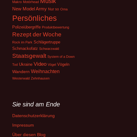
Musik
Makro
Motörhead
New Model Army
Nur so
Oma
Persönliches
Polizeiübergriffe
Produktbewertung
Rezept der Woche
Schlägertruppe
Rock im Park
Schmackofatz
Schwarzwald
Staatsgewalt
System of a Down
Video
Ukraine
Vögeln
Tod
Vögel
Weihnachten
Wandern
Westerwald
Zehnhausen
Sie sind am Ende
Datenschutzerklärung
Impressum
Über diesen Blog