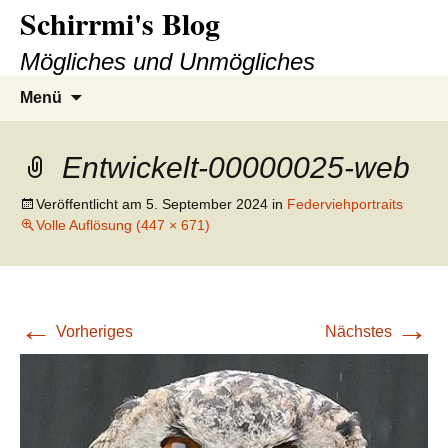
Schirrmi's Blog
Zum
Inhalt
Mögliches und Unmögliches
springen
Suchen
Menü
nach:
Entwickelt-00000025-web
Veröffentlicht am
5. September 2024
in
Federviehportraits
Volle Auflösung (447 × 671)
←
→
Vorheriges
Nächstes